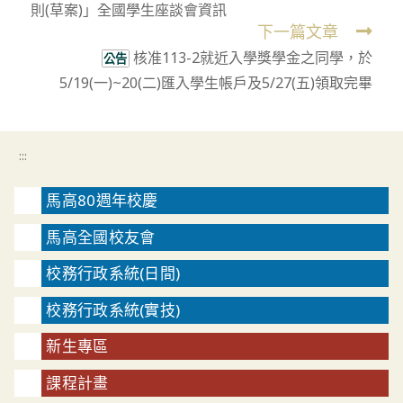
則(草案)」全國學生座談會資訊
articles
下一篇文章
核准113-2就近入學獎學金之同學，於
公告
5/19(一)~20(二)匯入學生帳戶及5/27(五)領取完畢
:::
馬高80週年校慶
馬高全國校友會
校務行政系統(日間)
校務行政系統(實技)
新生專區
課程計畫