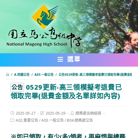
跳
轉
至
主
要
內
選單
容
/
A.校園公告
/
A03.一般公告
/
公告0529更新-高三領模擬考退費已領取完畢(退費金額及
0529更新-高三領模擬考退費已
:::
公告
領取完畢(退費金額及名單詳如內容)
Post
Post
Post
2025-05-27
2025-05-29
總務處出納組員
published:
last
author:
Post
A02.重要公告
/
A03.一般公告
/
B04.總務處公告
modified:
category:
※如已領取，有少(多)領者，再麻煩與總務