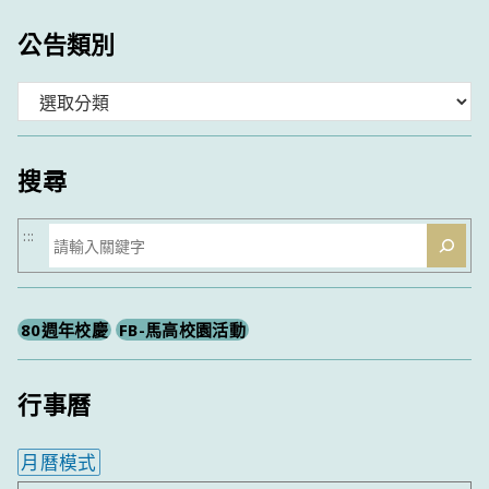
公告類別
分
類
搜尋
搜
:::
尋
80週年校慶
FB-馬高校園活動
行事曆
月曆模式