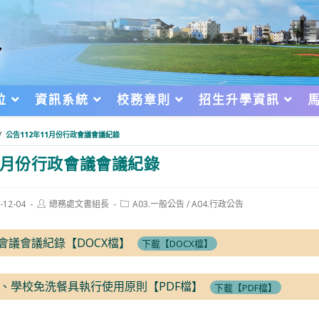
位
資訊系統
校務章則
招生升學資訊
/
公告112年11月份行政會議會議紀錄
11月份行政會議會議紀錄
Post
Post
-12-04
總務處文書組長
A03.一般公告
/
A04.行政公告
author:
category:
d:
政會議會議紀錄【DOCX檔】
下載【DOCX檔】
、學校免洗餐具執行使用原則【PDF檔】
下載【PDF檔】