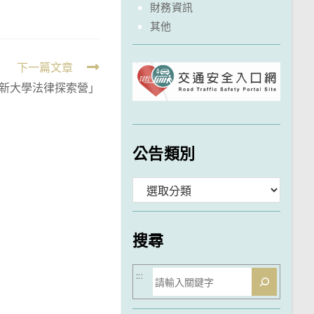
財務資訊
其他
下一篇文章
世新大學法律探索營」
公告類別
分
類
搜尋
搜
:::
尋