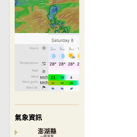
氣象資訊
澎湖縣
一週氣象