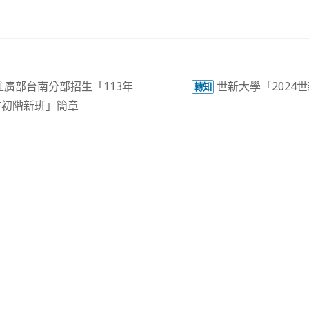
廣部台南分部招生「113年
世新大學「2024
轉知
言初階新班」簡章