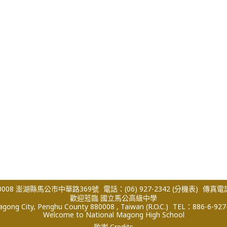
008 澎湖縣馬公市中華路369號
電話：(06) 927-2342
(分機表)
傳真電話：
歡迎蒞臨 國立馬公高級中學
ong City, Penghu County 880008 , Taiwan (R.O.C.)
TEL：886-6-927
Welcome to National Magong High School
致謝 Credits