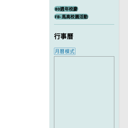
80週年校慶
FB-馬高校園活動
行事曆
月曆模式
內嵌行事曆為視覺預覽，完