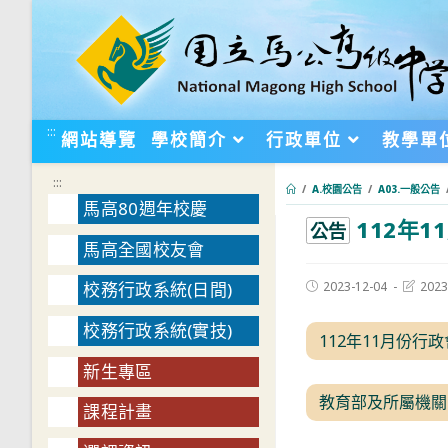
跳
轉
至
主
要
:::
網站導覽
學校簡介
行政單位
教學單
內
容
:::
/
A.校園公告
/
A03.一般公告
馬高80週年校慶
112年
:::
公告
馬高全國校友會
Post
Post
2023-12-04
2023
校務行政系統(日間)
published:
last
modifie
校務行政系統(實技)
112年11月份行
新生專區
教育部及所屬機關
課程計畫