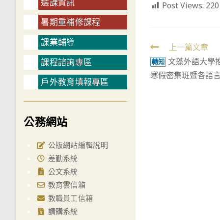
選課資訊
Post Views:
220
暑期重補修課程
課業輔導
Read
上一篇文章
文藻外語大學推
課程諮詢專區
more
轉知
寒假密集班暨各語
articles
戶外教育填報專區
公務網站
公版網站編輯說明
差勤系統
公文系統
教育雲信箱
教職員工信箱
請購系統