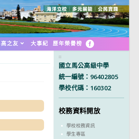
馬高之友
大事紀
歷年榮譽榜
FB
:::
國立馬公高級中學
統一編號：96402805
學校代碼：160302
校務資料開放
學校校務資訊
學生專區