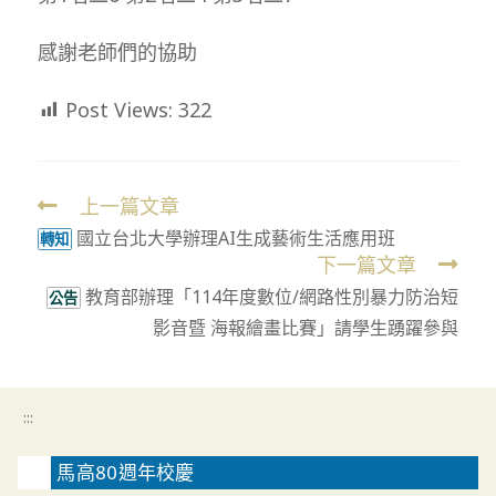
感謝老師們的協助
Post Views:
322
上一篇文章
Read
國立台北大學辦理AI生成藝術生活應用班
more
轉知
下一篇文章
articles
教育部辦理「114年度數位/網路性別暴力防治短
公告
影音暨 海報繪畫比賽」請學生踴躍參與
:::
馬高80週年校慶