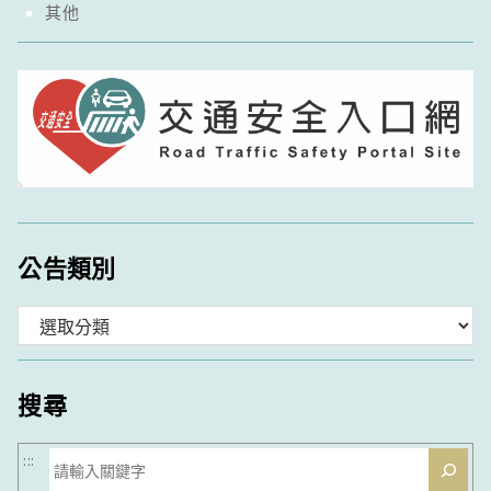
其他
公告類別
分
類
搜尋
搜
:::