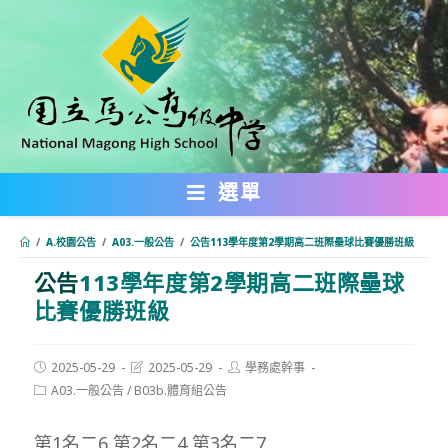
跳
轉
至
主
要
內
選單
容
/
A.校園公告
/
A03.一般公告
/
公告113學年度第2學期高二班際壘球比賽優勝班級
公告
113學年度第2學期高二班際壘球
:::
比賽優勝班級
Post
Post
Post
2025-05-29
2025-05-29
學務處幹事
published:
last
author:
Post
A03.一般公告
/
B03b.體育組公告
modified:
category:
第1名二6 第2名二4 第3名二7