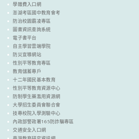
學雜費入口網
澎湖考區國中教育會考
防治校園霸凌專區
圖書資訊查詢系統
電子書平台
自主學習雲端學院
防災宣導網站
性別平等教育專區
教育儲蓄專戶
十二年國民基本教育
性別平等教育資源中心
防制學生藥濫用資源網
大學招生委員會聯合會
技專校院入學測驗中心
內政部警政署165防詐騙專區
交通安全入口網
臺灣教育研究資訊網