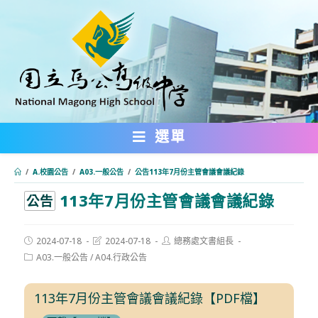
跳
轉
至
主
要
內
選單
容
/
A.校園公告
/
A03.一般公告
/
公告113年7月份主管會議會議紀錄
113年7月份主管會議會議紀錄
:::
公告
Post
Post
Post
2024-07-18
2024-07-18
總務處文書組長
published:
last
author:
Post
A03.一般公告
/
A04.行政公告
modified:
category:
113年7月份主管會議會議紀錄【PDF檔】