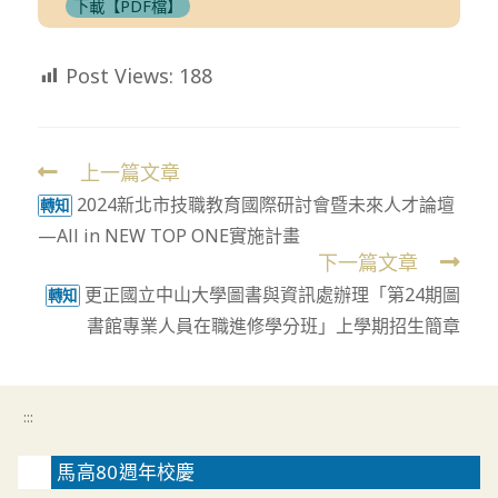
下載【PDF檔】
Post Views:
188
上一篇文章
Read
2024新北市技職教育國際研討會暨未來人才論壇
more
轉知
—All in NEW TOP ONE實施計畫
articles
下一篇文章
更正國立中山大學圖書與資訊處辦理「第24期圖
轉知
書館專業人員在職進修學分班」上學期招生簡章
:::
馬高80週年校慶