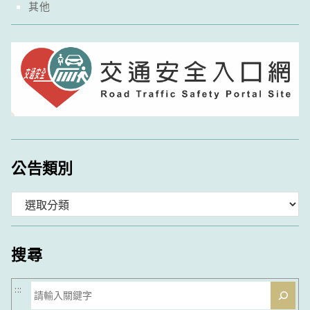
其他
公告類別
分
類
搜尋
搜
:::