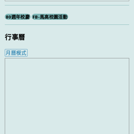
尋
80週年校慶
FB-馬高校園活動
行事曆
月曆模式
內嵌行事曆為視覺預覽，完整行事曆內容請使用