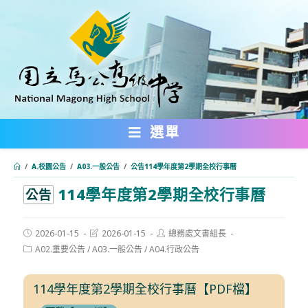
跳
轉
至
主
要
內
選單
容
/
A.校園公告
/
A03.一般公告
/
公告114學年度第2學期全校行事曆
114學年度第2學期全校行事曆
:::
公告
Post
Post
Post
2026-01-15
2026-01-15
總務處文書組長
published:
last
author:
Post
A02.重要公告
/
A03.一般公告
/
A04.行政公告
modified:
category:
114學年度第2學期全校行事曆【PDF檔】