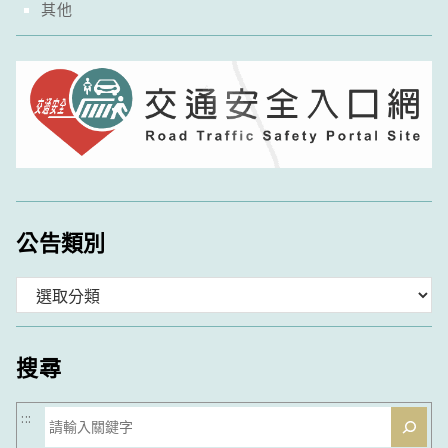
其他
公告類別
分
類
搜尋
搜
:::