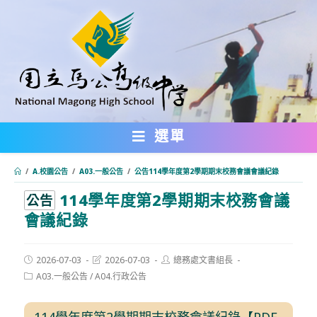
跳
轉
至
主
要
內
選單
容
/
A.校園公告
/
A03.一般公告
/
公告114學年度第2學期期末校務會議會議紀錄
114學年度第2學期期末校務會議
:::
公告
會議紀錄
Post
Post
Post
2026-07-03
2026-07-03
總務處文書組長
published:
last
author:
Post
A03.一般公告
/
A04.行政公告
modified:
category:
114學年度第2學期期末校務會議紀錄【PDF