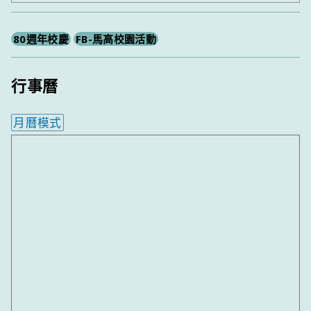
尋
80週年校慶
FB-馬高校園活動
行事曆
月曆模式
內嵌行事曆為視覺預覽，完整行事曆內容請使用