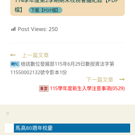
檔】
下載【PDF檔】
Post Views:
250
上一篇文章
Read
檢送數位發展部115年6月29日數授資法字第
more
轉知
11550002132號令影本1份
articles
下一篇文章
115學年度新生入學注意事項(0529)
重要
:::
馬高80週年校慶