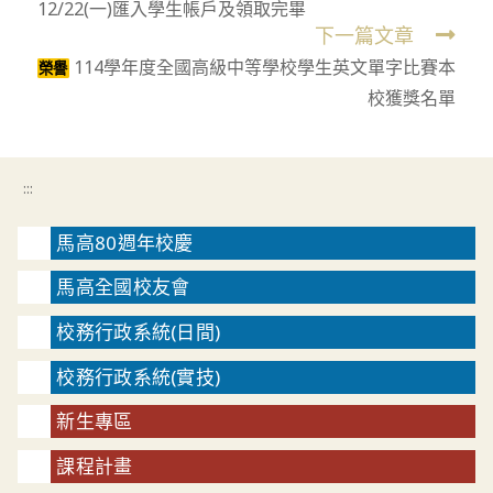
12/22(一)匯入學生帳戶及領取完畢
articles
下一篇文章
114學年度全國高級中等學校學生英文單字比賽本
榮譽
校獲獎名單
:::
馬高80週年校慶
馬高全國校友會
校務行政系統(日間)
校務行政系統(實技)
新生專區
課程計畫