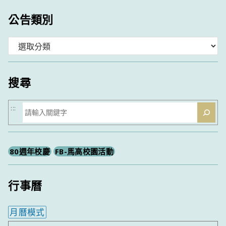
公告類別
分
類
搜尋
搜
:::
尋
80週年校慶
FB-馬高校園活動
行事曆
月曆模式