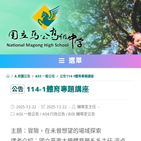
跳
轉
至
主
要
內
選單
容
/
A.校園公告
/
A03.一般公告
/
公告114-1體育專題講座
114-1體育專題講座
:::
公告
Post
Post
Post
2025-12-22
2025-12-22
輔導室主任
published:
last
author:
Post
A03.一般公告
/
A04.行政公告
/
B05.輔導室公告
modified:
category:
主題：冒險，在未曾想望的場域探索
講者介紹：國立臺東大學體育學系系主任 溫卓