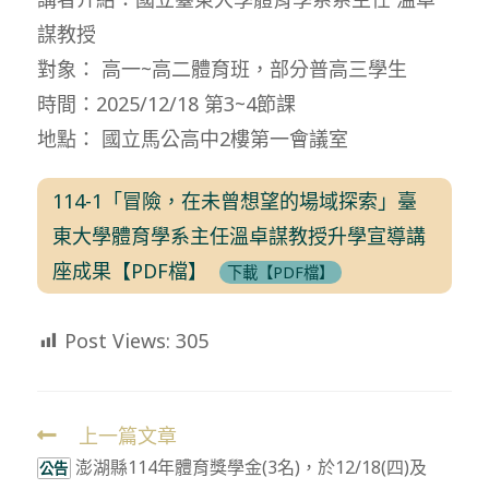
謀教授
對象： 高一~高二體育班，部分普高三學生
時間：2025/12/18 第3~4節課
地點： 國立馬公高中2樓第一會議室
114-1「冒險，在未曾想望的場域探索」臺
東大學體育學系主任溫卓謀教授升學宣導講
座成果【PDF檔】
下載【PDF檔】
Post Views:
305
上一篇文章
Read
澎湖縣114年體育獎學金(3名)，於12/18(四)及
more
公告