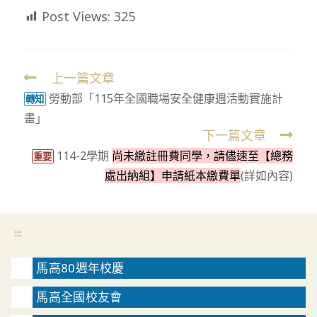
Post Views:
325
上一篇文章
Read
勞動部「115年全國職場安全健康週活動實施計
more
轉知
畫」
articles
下一篇文章
114-2學期
尚未繳註冊費同學，請儘速至【總務
重要
處出納組】申請紙本繳費單
(詳如內容)
:::
馬高80週年校慶
馬高全國校友會