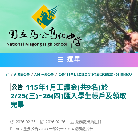
跳
轉
至
主
要
內
選單
容
/
A.校園公告
/
A03.一般公告
/
公告115年1月工讀金(共9名)於2/25(三)~26(四)匯入
115年1月工讀金(共9名)於
:::
公告
2/25(三)~26(四)匯入學生帳戶及領取
完畢
Post
Post
Post
2026-02-26
2026-02-26
總務處出納組員
published:
last
author:
Post
A02.重要公告
/
A03.一般公告
/
B04.總務處公告
modified:
category: