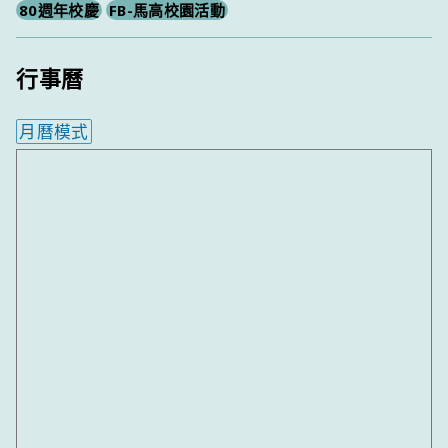
80週年校慶
FB-馬高校園活動
行事曆
月曆模式
內嵌行事曆為視覺預覽，完整行事曆內容請使用