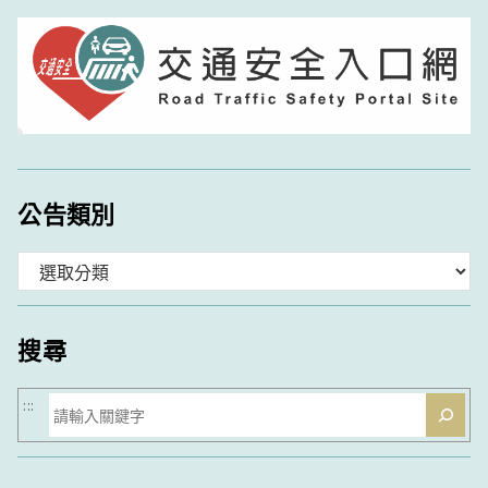
公告類別
分
類
搜尋
搜
:::
尋