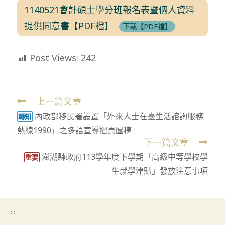
1140521會計碩士學分班報名表暨個人資料
提供同意書【PDF檔】
下載【PDF檔】
Post Views:
242
上一篇文章
Read
內政部移民署設置「外來人士在臺生活諮詢服務
more
轉知
熱線1990」之多語宣導摺頁圖稿
articles
下一篇文章
澎湖縣政府113學年度下學期「高級中等學校學
重要
生就學津貼」發放注意事項
:::