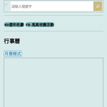
搜
:::
尋
80週年校慶
FB-馬高校園活動
行事曆
月曆模式
內嵌行事曆為視覺預覽，完整行事曆內容請使用