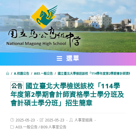
跳
轉
至
主
要
內
選單
容
/
A.校園公告
/
A03.一般公告
/
國立臺北大學檢送該校「114學年度第2學期會計師資格
國立臺北大學檢送該校「114學
:::
公告
年度第2學期會計師資格學士學分班及
會計碩士學分班」招生簡章
Post
Post
Post
2025-05-23
2025-05-23
人事室組員
published:
last
author:
Post
A03.一般公告
/
B09.人事室公告
modified:
category: