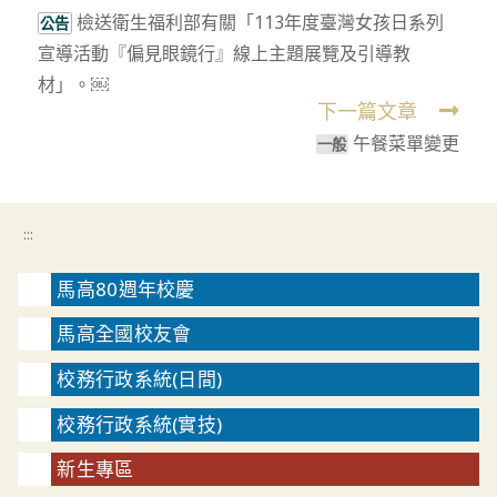
檢送衛生福利部有關「113年度臺灣女孩日系列
more
公告
宣導活動『偏見眼鏡行』線上主題展覽及引導教
articles
材」。￼
下一篇文章
午餐菜單變更
⼀般
:::
馬高80週年校慶
馬高全國校友會
校務行政系統(日間)
校務行政系統(實技)
新生專區