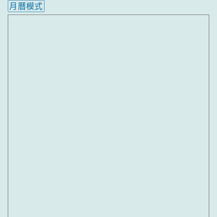
月曆模式
內嵌行事曆為視覺預覽，完整行事曆內容請使用