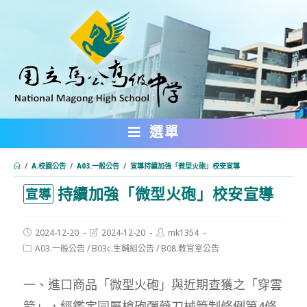
跳
轉
至
主
要
內
選單
容
/
A.校園公告
/
A03.一般公告
/
宣導持續加強「微型火砲」校安宣導
持續加強「微型火砲」校安宣導
:::
宣導
Post
Post
Post
2024-12-20
2024-12-20
mk1354
published:
last
author:
Post
A03.一般公告
/
B03c.生輔組公告
/
B08.教官室公告
modified:
category:
一、進口商品「微型火砲」與近期查獲之「穿雲
箭」，經鑑定同屬槍砲彈藥刀械管制條例第4條