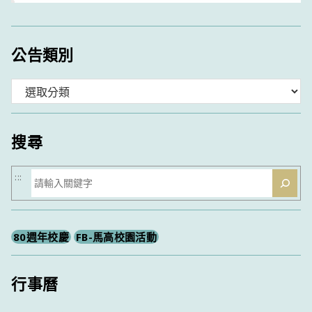
公告類別
分
類
搜尋
搜
:::
尋
80週年校慶
FB-馬高校園活動
行事曆