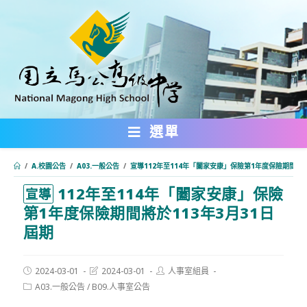
跳
轉
至
主
要
內
選單
容
/
A.校園公告
/
A03.一般公告
/
宣導112年至114年「闔家安康」保險第1年度保險期間將於
112年至114年「闔家安康」保險
:::
宣導
第1年度保險期間將於113年3月31日
屆期
Post
Post
Post
2024-03-01
2024-03-01
人事室組員
published:
last
author:
Post
A03.一般公告
/
B09.人事室公告
modified:
category: