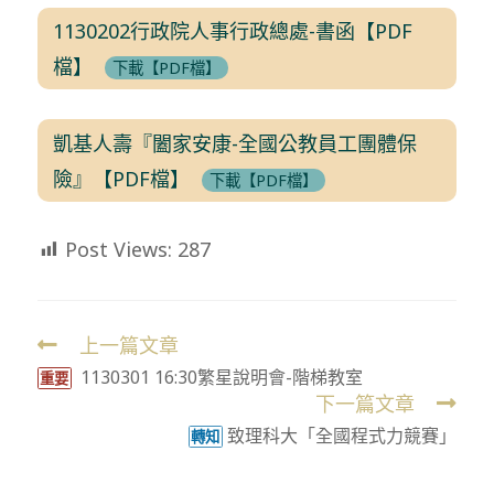
1130202行政院人事行政總處-書函【PDF
檔】
下載【PDF檔】
凱基人壽『闔家安康-全國公教員工團體保
險』【PDF檔】
下載【PDF檔】
Post Views:
287
上一篇文章
Read
1130301 16:30繁星說明會-階梯教室
more
重要
下一篇文章
articles
致理科大「全國程式力競賽」
轉知