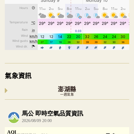
氣象資訊
澎湖縣
一週氣象
內嵌空氣品質小工具為視覺預覽，完整即時空氣