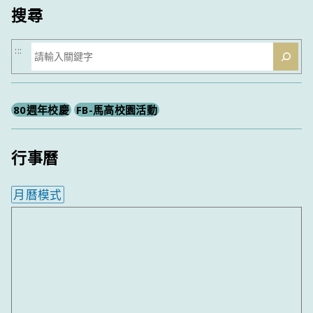
搜尋
搜
:::
尋
80週年校慶
FB-馬高校園活動
行事曆
月曆模式
內嵌行事曆為視覺預覽，完整行事曆內容請使用