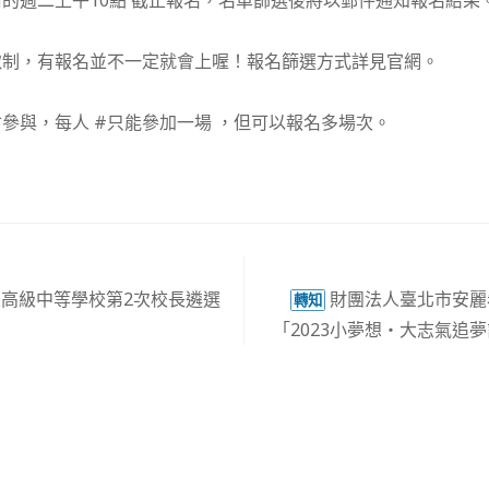
前的週二上午10點 截止報名，名單篩選後將以郵件通知報名結果
取制，有報名並不一定就會上喔！報名篩選方式詳見官網。
參與，每人 #只能參加一場 ，但可以報名多場次。
立高級中等學校第2次校長遴選
財團法人臺北市安麗
轉知
「2023小夢想‧大志氣追