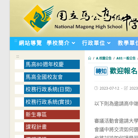
跳
轉
至
主
要
:::
網站導覽
學校簡介
行政單位
教學單
內
容
:::
/
A.校園公告
/
A03.一般公告
馬高80週年校慶
歡迎報名
:::
轉知
馬高全國校友會
Post
Post
2023-07-12
2023
校務行政系統(日間)
published:
last
modifie
校務行政系統(實技)
以下則為邀請高中
新生專區
審議活動會邀請大
課程計畫
會議中將交流如何