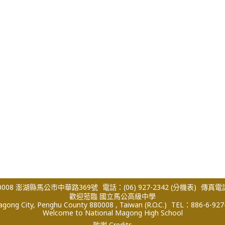
008 澎湖縣馬公市中華路369號
電話：(06) 927-2342
(分機表)
傳真電話：
歡迎蒞臨 國立馬公高級中學
ong City, Penghu County 880008 , Taiwan (R.O.C.)
TEL：886-6-927
Welcome to National Magong High School
致謝 Credits