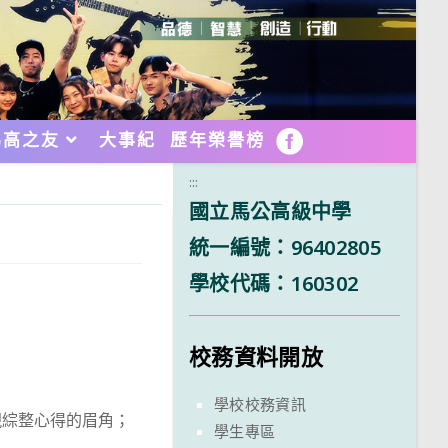
馬高之友
大事紀
歷年榮譽榜
FB
:::
國立馬公高級中學
統一編號：96402805
學校代碼：160302
校務資料開放
學校校務資訊
現綜整心得的眉角；
學生專區