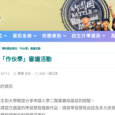
位
資訊系統
校務章則
招生升學資訊
/
轉知歡迎報名「作伙學」審議活動
「作伙學」審議活動
Post
Post
-07-12
教務 主任
A03.一般公告
author:
category:
d:
端的資訊
學生和大學教授分享申請入學二階書審與面試的經驗。
選擇提交適當的學習歷程檔案作品、撰寫學習歷程自述及多元表