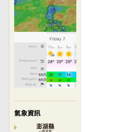
氣象資訊
澎湖縣
一週氣象