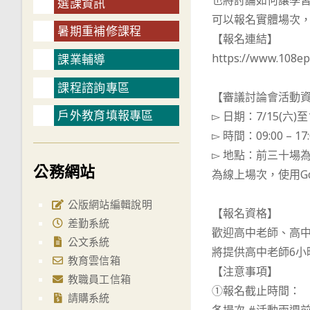
也將討論如何讓學
選課資訊
可以報名實體場次
暑期重補修課程
【報名連結】
https://www.108ep
課業輔導
課程諮詢專區
【審議討論會活動
戶外教育填報專區
▻ 日期：7/15(六)至1
▻ 時間：09:00 – 17:
▻ 地點：前三十場
公務網站
為線上場次，使用Goo
公版網站編輯說明
【報名資格】
差勤系統
歡迎高中老師、高
公文系統
將提供高中老師6小
教育雲信箱
【注意事項】
教職員工信箱
①報名截止時間：
請購系統