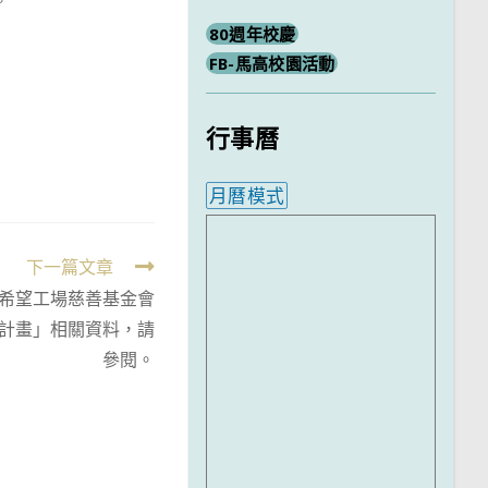
。
80週年校慶
FB-馬高校園活動
行事曆
月曆模式
內嵌行事曆為視覺預覽，完
下一篇文章
希望工場慈善基金會
夢計畫」相關資料，請
參閱。