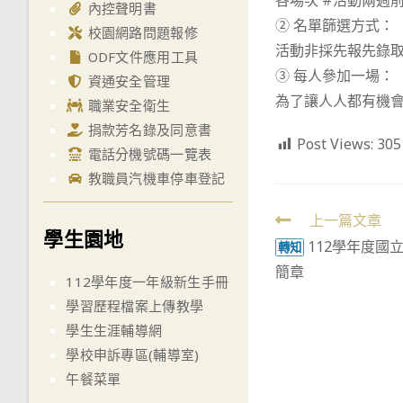
各場次 #活動兩週
內控聲明書
② 名單篩選方式：
校園網路問題報修
活動非採先報先錄
ODF文件應用工具
③ 每人參加一場：
資通安全管理
為了讓人人都有機會
職業安全衛生
捐款芳名錄及同意書
Post Views:
305
電話分機號碼一覽表
教職員汽機車停車登記
Read
上一篇文章
學生園地
112學年度國
more
轉知
簡章
articles
112學年度一年級新生手冊
學習歷程檔案上傳教學
學生生涯輔導網
學校申訴專區(輔導室)
午餐菜單