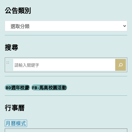
公告類別
分
類
搜尋
搜
:::
尋
80週年校慶
FB-馬高校園活動
行事曆
月曆模式