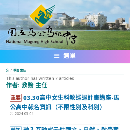
跳
轉
至
主
要
內
選單
容
/
教務 主任
This author has written 7 articles
作者:
教務 主任
:::
03.30高中女生科教巡迴計畫講座-馬
重要
公高中報名資訊（不限性別及科別）
Post
2024-03-04
published:
融入互動式元件國文、自然、數學素