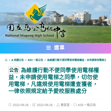
跳
轉
至
主
要
內
選單
容
/
A.校園公告
/
A03.一般公告
/
為維護行動不便同學使用電梯權益，未申請使用電梯之同
為維護行動不便同學使用電梯權
:::
公告
益，未申請使用電梯之同學，切勿使
用電梯，凡違規使用電梯遭查獲者，
一律依照規定給予愛校服務處分
Post
Post
Post
Post
2023-09-26
2023-09-26
教官室
A03.一般公告
published:
last
author:
category: