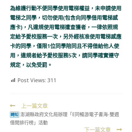
modified:
為維護行動不便同學使用電梯權益，未申請使用
電梯之同學，切勿使用(包含向同學借用電梯感
應卡)，凡違規使用電梯遭查獲者，一律依照規
定給予愛校服務一次，另外經核准使用電梯感應
卡的同學，僅限1位同學陪同且不得借給他人使
用，違規者給予愛校服務5次，請同學確實遵守
規定，以免受罰。
Post Views:
311
上一篇文章
Read
澎湖縣政府文化局辦理「E同暢游電子書海-雙週
more
轉知
借閱排行榜」活動
articles
下一篇文章