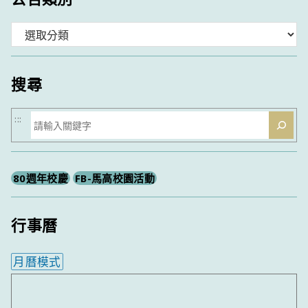
分
類
搜尋
搜
:::
尋
80週年校慶
FB-馬高校園活動
行事曆
月曆模式
內嵌行事曆為視覺預覽，完整行事曆內容請使用