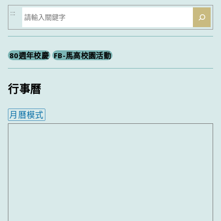
搜
:::
尋
80週年校慶
FB-馬高校園活動
行事曆
月曆模式
內嵌行事曆為視覺預覽，完整行事曆內容請使用