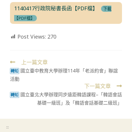
1140417行政院秘書長函【PDF檔】
下載
【PDF檔】
Post Views:
270
上一篇文章
Read
國立臺中教育大學辦理114年「老派約會」聯誼
more
轉知
活動
articles
下一篇文章
國立臺北大學辦理同步遠距韓語課程–「韓語會話
轉知
基礎一級班」及「韓語會話基礎二級班」
:::