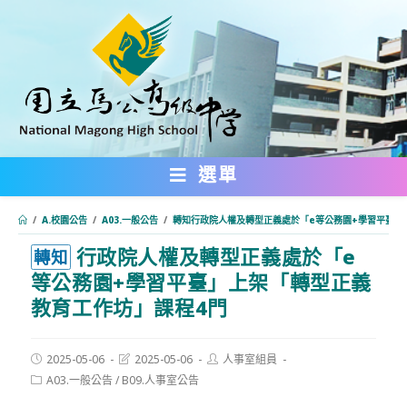
跳
轉
至
主
要
內
選單
容
/
A.校園公告
/
A03.一般公告
/
轉知行政院人權及轉型正義處於「e等公務園+學習平臺」
行政院人權及轉型正義處於「e
:::
轉知
等公務園+學習平臺」上架「轉型正義
教育工作坊」課程4門
Post
Post
Post
2025-05-06
2025-05-06
人事室組員
published:
last
author:
Post
A03.一般公告
/
B09.人事室公告
modified:
category: