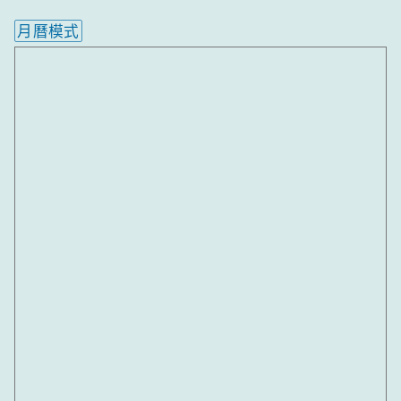
月曆模式
內嵌行事曆為視覺預覽，完整行事曆內容請使用