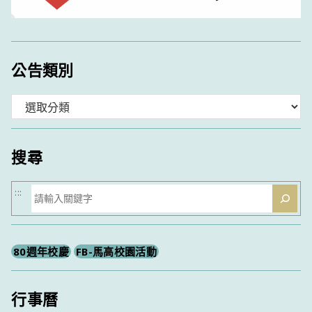
公告類別
分
類
搜尋
搜
:::
尋
80週年校慶
FB-馬高校園活動
行事曆