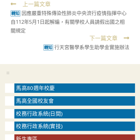
上一篇文章
Read
因應嚴重特殊傳染性肺炎中央流行疫情指揮中心
more
轉知
自112年5月1日起解編，有關學校人員請假出國之相
articles
關規定
下一篇文章
行天宮醫學系學生助學金實施辦法
轉知
:::
馬高80週年校慶
馬高全國校友會
校務行政系統(日間)
校務行政系統(實技)
新生專區