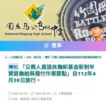
跳
轉
至
主
要
內
選單
容
/
A.校園公告
/
A03.一般公告
/
轉知「公務人員退休撫卹基金新制年資退撫給與撥付作業要點
「公務人員退休撫卹基金新制年
:::
轉知
資退撫給與撥付作業要點」自112年4
月30日施行。
Post
Post
Post
2023-05-18
2023-05-18
人事室組員
published:
last
author:
Post
A03.一般公告
/
B09.人事室公告
modified:
category: