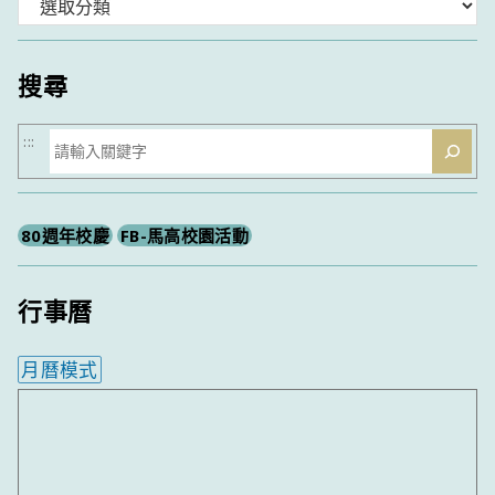
分
類
搜尋
搜
:::
尋
80週年校慶
FB-馬高校園活動
行事曆
月曆模式
內嵌行事曆為視覺預覽，完整行事曆內容請使用