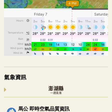
氣象資訊
澎湖縣
一週氣象
內嵌空氣品質小工具為視覺預覽，完整即時空氣