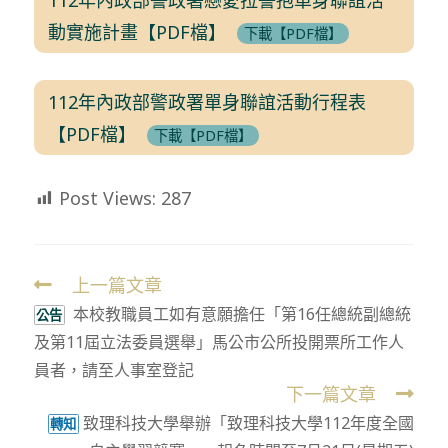
動實施計畫【PDF檔】
下載【PDF檔】
112年內政部警政署單身聯誼活動行程表
【PDF檔】
下載【PDF檔】
Post Views:
287
上一篇文章
Read
本校教職員工如有意願擔任「第16任總統副總統
more
公告
及第11屆立法委員選舉」馬公市公所投開票所工作人
articles
員者，請至人事室登記
下一篇文章
致理科技大學舉辦「致理科技大學112年度全國
轉知