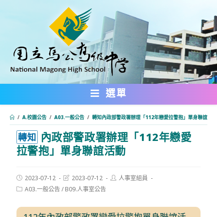
跳
轉
至
主
要
內
選單
容
/
A.校園公告
/
A03.一般公告
/
轉知內政部警政署辦理「112年戀愛拉警抱」單身聯誼活動
內政部警政署辦理「112年戀愛
:::
轉知
拉警抱」單身聯誼活動
Post
Post
Post
2023-07-12
2023-07-12
人事室組員
published:
last
author:
Post
A03.一般公告
/
B09.人事室公告
modified:
category:
112年內政部警政署戀愛拉警抱單身聯誼活