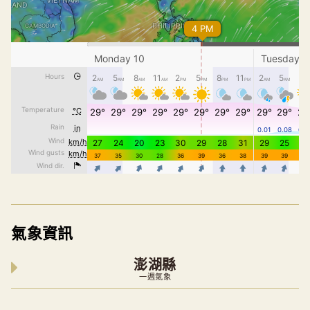
氣象資訊
澎湖縣
一週氣象