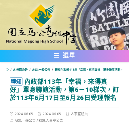
跳
轉
至
主
要
內
選單
容
/
A.校園公告
/
A03.一般公告
/
轉知內政部113年「幸福，來得真好」單身聯誼活動，第6－1
內政部113年「幸福，來得真
:::
轉知
好」單身聯誼活動，第6－10梯次，訂
於113年6月17日至6月26日受理報名
Post
Post
Post
2024-06-05
2024-06-05
人事室組員
published:
last
author:
Post
A03.一般公告
/
B09.人事室公告
modified:
category: