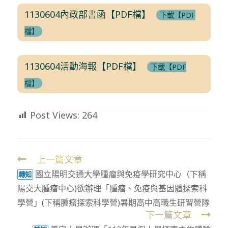
1130604內政部書函【PDF檔】
下載【PDF
檔】
1130604活動海報【PDF檔】
下載【PDF
檔】
Post Views:
264
上一篇文章
Read
國立陽明交通大學腫瘤與免疫學研究中心（下稱
more
轉知
陽交大腫瘤中心)欲辦理「腫瘤、免疫與基因體探索科
articles
學營」(下稱腫瘤探索科學營)暑期高中高職生研習營隊
下一篇文章