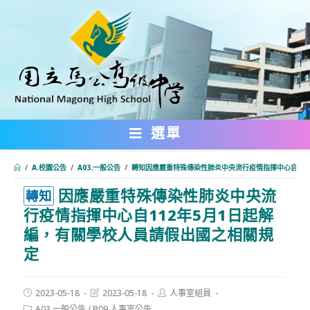
跳
轉
至
主
要
內
選單
容
/
A.校園公告
/
A03.一般公告
/
轉知因應嚴重特殊傳染性肺炎中央流行疫情指揮中心自11
因應嚴重特殊傳染性肺炎中央流
:::
轉知
行疫情指揮中心自112年5月1日起解
編，有關學校人員請假出國之相關規
定
Post
Post
Post
2023-05-18
2023-05-18
人事室組員
published:
last
author:
Post
A03.一般公告
/
B09.人事室公告