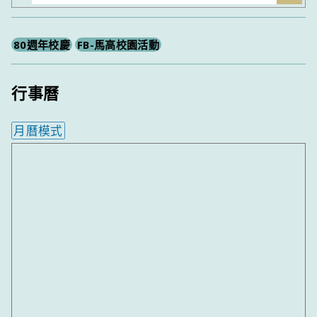
尋
80週年校慶
FB-馬高校園活動
行事曆
月曆模式
內嵌行事曆為視覺預覽，完整行事曆內容請使用