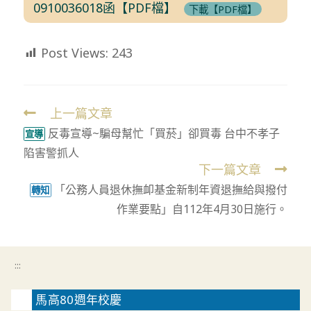
0910036018函【PDF檔】
下載【PDF檔】
Post Views:
243
上一篇文章
Read
反毒宣導~騙母幫忙「買菸」卻買毒 台中不孝子
more
宣導
陷害警抓人
articles
下一篇文章
「公務人員退休撫卹基金新制年資退撫給與撥付
轉知
作業要點」自112年4月30日施行。
:::
馬高80週年校慶