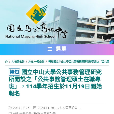
跳
轉
至
主
要
內
選單
容
/
A.校園公告
/
A03.一般公告
/
轉知國立中山大學公共事務管理研究所開設之「公共事務管理
國立中山大學公共事務管理研究
:::
轉知
所開設之「公共事務管理碩士在職專
班」，114學年招生於11月19日開始
報名
Post
Post
Post
2024-11-26
2024-11-26
人事室組員
published:
last
author:
Post
A03.一般公告
/
B09.人事室公告