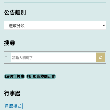
公告類別
分
類
搜尋
搜
:::
尋
80週年校慶
FB-馬高校園活動
行事曆
月曆模式