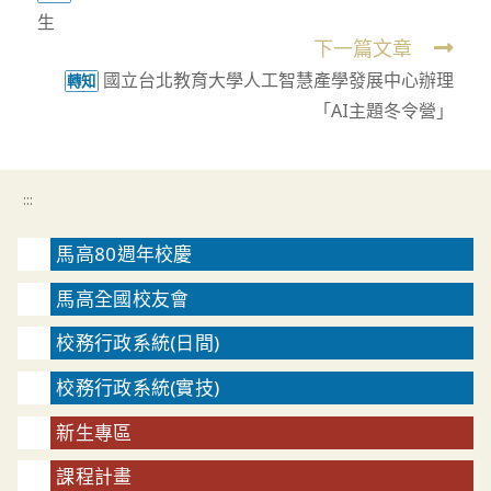
生
articles
下一篇文章
國立台北教育大學人工智慧產學發展中心辦理
轉知
「AI主題冬令營」
:::
馬高80週年校慶
馬高全國校友會
校務行政系統(日間)
校務行政系統(實技)
新生專區
課程計畫