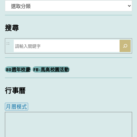
分
類
搜尋
搜
:::
尋
80週年校慶
FB-馬高校園活動
行事曆
月曆模式
內嵌行事曆為視覺預覽，完整行事曆內容請使用