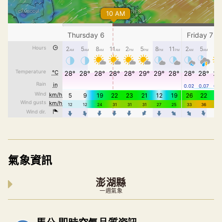
氣象資訊
澎湖縣
一週氣象
內嵌空氣品質小工具為視覺預覽，完整即時空氣