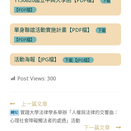
下載
【PDF檔】
單身聯誼活動實施計畫【PDF檔】
下載
【PDF檔】
活動海報【JPG檔】
下載【JPG檔】
Post Views:
300
上一篇文章
Read
實踐大學法律學系舉辦「人權與法律的交響曲：
more
轉知
心理社會障礙觸法者的處遇」活動
articles
下一篇文章