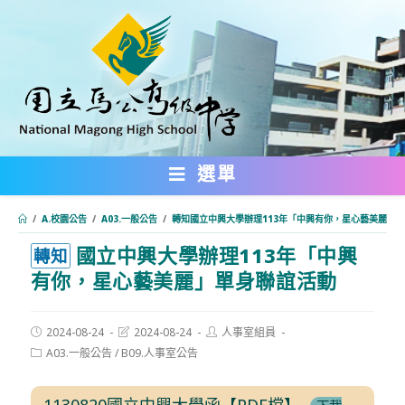
跳
轉
至
主
要
內
選單
容
/
A.校園公告
/
A03.一般公告
/
轉知國立中興大學辦理113年「中興有你，星心藝美麗」
國立中興大學辦理113年「中興
:::
轉知
有你，星心藝美麗」單身聯誼活動
Post
Post
Post
2024-08-24
2024-08-24
人事室組員
published:
last
author:
Post
A03.一般公告
/
B09.人事室公告
modified:
category:
1130820國立中興大學函【PDF檔】