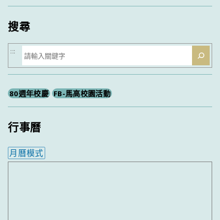
類
搜尋
搜
:::
尋
80週年校慶
FB-馬高校園活動
行事曆
月曆模式
內嵌行事曆為視覺預覽，完整行事曆內容請使用