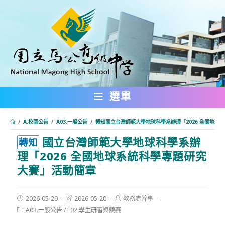
跳
轉
至
主
要
內
選單
容
/
A.校園公告
/
A03.一般公告
/
轉知國立台灣師範大學地球科學系辦理「2026 全國地球
國立台灣師範大學地球科學系辦
:::
轉知
理「2026 全國地球系統科學專題研究
大賽」活動簡章
Post
Post
Post
2026-05-20
2026-05-20
教務處幹事
published:
last
author:
Post
A03.一般公告
/
F02.學生研習與競賽
modified:
category: