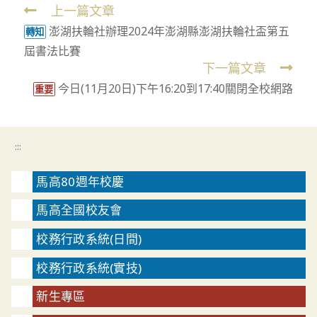
上一篇文章
Read
澎湖扶輪社辦理2024年澎湖縣澎湖扶輪社盃第五
more
轉知
屆書法比賽
articles
下一篇文章
今日(11月20日)下午16:20到17:40關閉全校網路
重要
:::
馬高80週年校慶
馬高全國校友會
校務行政系統(日間)
校務行政系統(實技)
新生專區