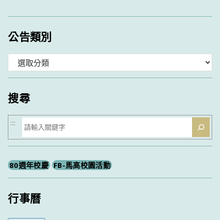
公告類別
分
類
搜尋
搜
:::
尋
80週年校慶
FB-馬高校園活動
行事曆