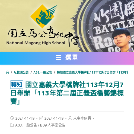
跳
轉
至
主
要
內
選單
容
/
A.校園公告
/
A03.一般公告
/
轉知國立嘉義大學橋牌社113年12月7日舉辦「113年第
國立嘉義大學橋牌社113年12月7
:::
轉知
日舉辦「113年第二屆正義盃橋藝錦標
賽」
Post
Post
Post
2024-11-19
2024-11-19
人事室組員
published:
last
author:
Post
A03.一般公告
/
B09.人事室公告
modified:
category: