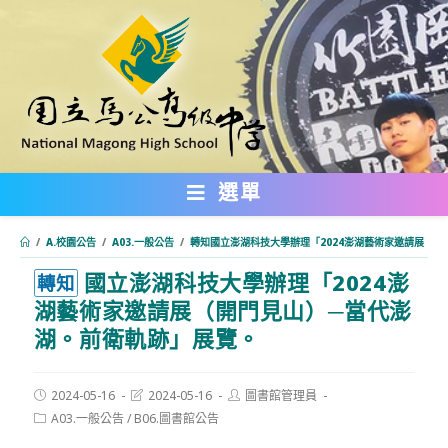
跳
轉
至
主
要
內
選單
容
/
A.校園公告
/
A03.一般公告
/
轉知國立澎湖科技大學辦理「2024澎湖藝術家邀請展（
國立澎湖科技大學辦理「2024澎
:::
轉知
湖藝術家邀請展（開門見山）─當代澎
湖。前衛軌跡」展覽。
Post
Post
Post
2024-05-16
2024-05-16
圖書館管理員
published:
last
author:
Post
A03.一般公告
/
B06.圖書館公告
modified:
category: