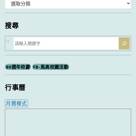
分
類
搜尋
搜
:::
尋
80週年校慶
FB-馬高校園活動
行事曆
月曆模式
內嵌行事曆為視覺預覽，完整行事曆內容請使用