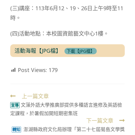
(三)講座：113年6月12、19、26日上午9時至11
時。
(四)活動地點：本校圖資館藝文中心1樓。
活動海報【JPG檔】
下載【JPG檔】
Post Views:
179
上一篇文章
Read
文藻外語大學推廣部提供多種語言進修及英語檢
more
宣導
定課程，於暑假加開短期密集班
articles
下一篇文章
澎湖縣政府文化局辦理「第二十七屆菊島文學獎
轉知