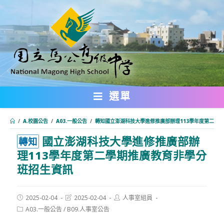
跳
轉
至
主
要
內
選單
容
/
A.校園公告
/
A03.一般公告
/
轉知國立澎湖科技大學進修推廣部辦理113學年度第二學
國立澎湖科技大學進修推廣部辦
:::
轉知
理113學年度第二學期推廣教育非學分
班招生資訊
Post
Post
Post
2025-02-04
2025-02-04
人事室組員
published:
last
author:
Post
A03.一般公告
/
B09.人事室公告
modified:
category: