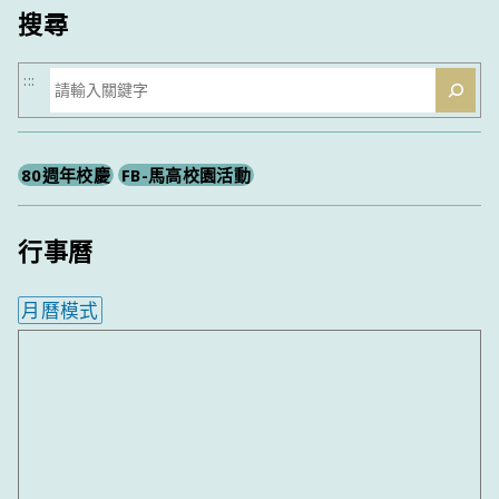
搜尋
搜
:::
尋
80週年校慶
FB-馬高校園活動
行事曆
月曆模式
內嵌行事曆為視覺預覽，完整行事曆內容請使用