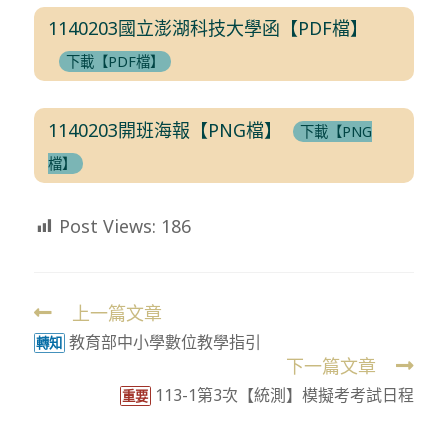
1140203國立澎湖科技大學函【PDF檔】
下載【PDF檔】
1140203開班海報【PNG檔】
下載【PNG
檔】
Post Views:
186
上一篇文章
Read
教育部中小學數位教學指引
more
轉知
下一篇文章
articles
113-1第3次【統測】模擬考考試日程
重要