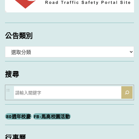
公告類別
分
類
搜尋
搜
:::
尋
80週年校慶
FB-馬高校園活動
行事曆