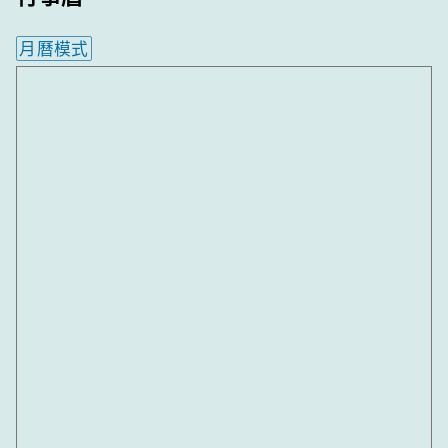
月曆模式
內嵌行事曆為視覺預覽，完整行事曆內容請使用