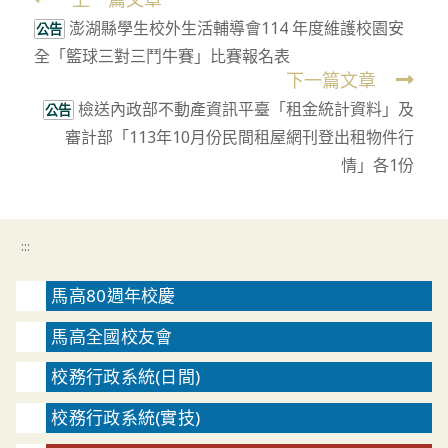
Read
澎湖縣學生校外生活輔導會114 年度維護校園安
more
公告
全「籃球三對三鬥牛賽」比賽報名表
articles
下一篇文章
檢送內政部不動產資訊平臺「租金統計資料」及
公告
審計部「113年10月份民間租屋網刊登出租物件行
情」各1份
:::
馬高80週年校慶
馬高全國校友會
校務行政系統(日間)
校務行政系統(實技)