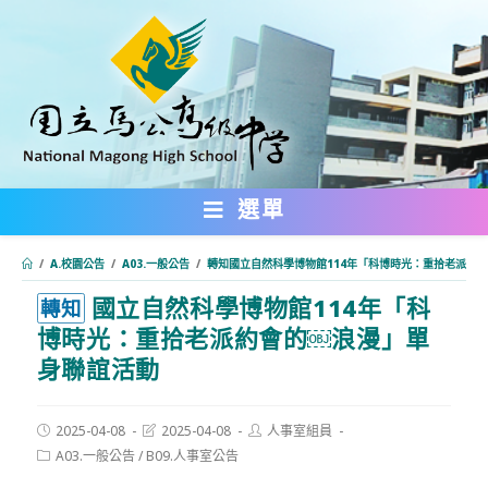
跳
轉
至
主
要
內
選單
容
/
A.校園公告
/
A03.一般公告
/
轉知國立自然科學博物館114年「科博時光：重拾老派約
國立自然科學博物館114年「科
:::
轉知
博時光：重拾老派約會的￼浪漫」單
身聯誼活動
Post
Post
Post
2025-04-08
2025-04-08
人事室組員
published:
last
author:
Post
A03.一般公告
/
B09.人事室公告
modified:
category: