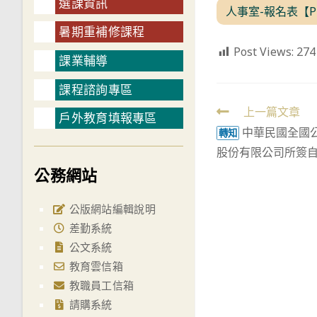
選課資訊
人事室-報名表【P
暑期重補修課程
Post Views:
274
課業輔導
課程諮詢專區
Read
上一篇文章
戶外教育填報專區
中華民國全國
more
轉知
股份有限公司所簽
articles
公務網站
公版網站編輯說明
差勤系統
公文系統
教育雲信箱
教職員工信箱
請購系統