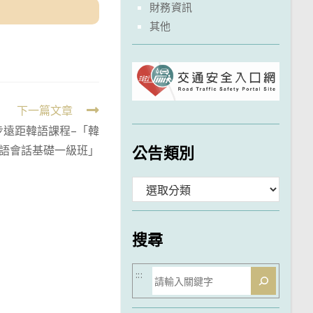
財務資訊
其他
下一篇文章
步遠距韓語課程–「韓
公告類別
語會話基礎一級班」
分
類
搜尋
搜
:::
尋