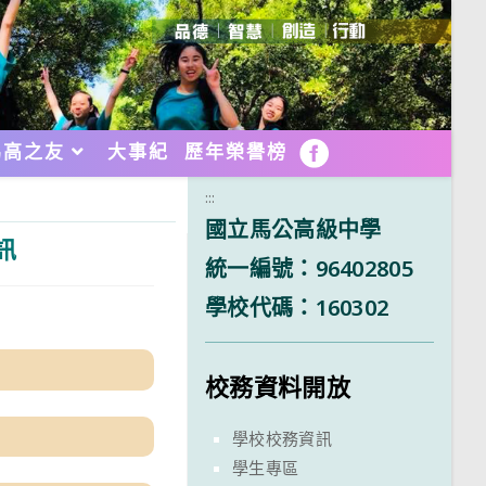
馬高之友
大事紀
歷年榮譽榜
FB
:::
國立馬公高級中學
訊
統一編號：96402805
學校代碼：160302
校務資料開放
學校校務資訊
學生專區