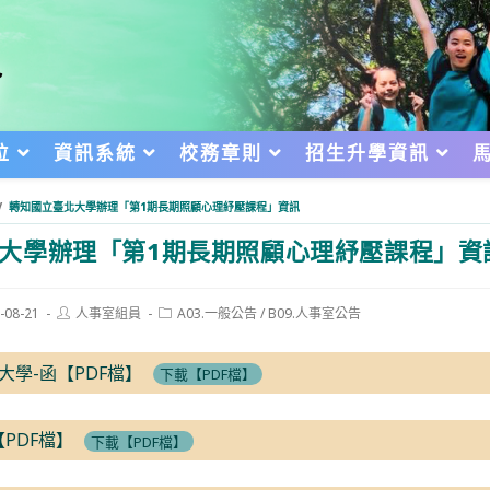
位
資訊系統
校務章則
招生升學資訊
/
轉知國立臺北大學辦理「第1期長期照顧心理紓壓課程」資訊
大學辦理「第1期長期照顧心理紓壓課程」資
Post
Post
-08-21
人事室組員
A03.一般公告
/
B09.人事室公告
author:
category:
d:
北大學-函【PDF檔】
下載【PDF檔】
PDF檔】
下載【PDF檔】