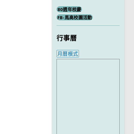
80週年校慶
FB-馬高校園活動
行事曆
月曆模式
內嵌行事曆為視覺預覽，完