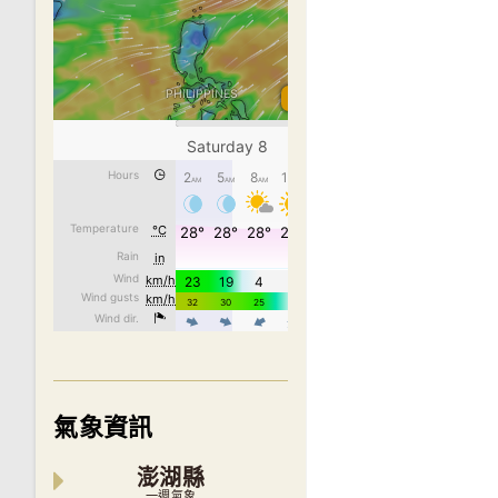
氣象資訊
澎湖縣
一週氣象