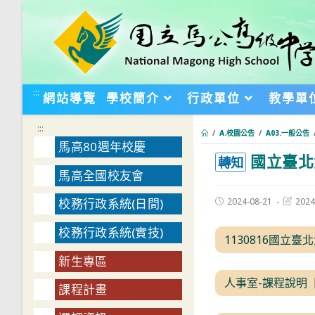
跳
轉
至
主
要
:::
網站導覽
學校簡介
行政單位
教學單
內
容
:::
/
A.校園公告
/
A03.一般公告
馬高80週年校慶
國立臺北
:::
轉知
馬高全國校友會
Post
Post
2024-08-21
2024
校務行政系統(日間)
published:
last
modifie
校務行政系統(實技)
1130816國立臺
新生專區
人事室-課程說明【
課程計畫