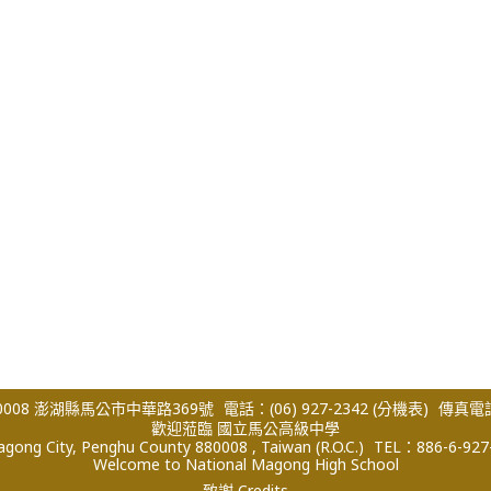
008 澎湖縣馬公市中華路369號
電話：(06) 927-2342
(分機表)
傳真電話：
歡迎蒞臨 國立馬公高級中學
ong City, Penghu County 880008 , Taiwan (R.O.C.)
TEL：886-6-927
Welcome to National Magong High School
致謝 Credits