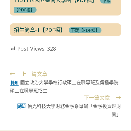
下載
【PDF檔】
招生簡章-1【PDF檔】
下載【PDF檔】
Post Views:
328
上一篇文章
Read
國立政治大學學校行政碩士在職專班及傳播學院
more
轉知
碩士在職專班招生
articles
下一篇文章
僑光科技大學財務金融系舉辦「金融投資理財
轉知
營」