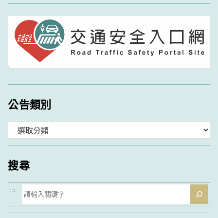
公告類別
分
類
搜尋
搜
:::
尋