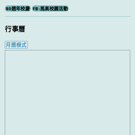
80週年校慶
FB-馬高校園活動
行事曆
月曆模式
內嵌行事曆為視覺預覽，完整行事曆內容請使用