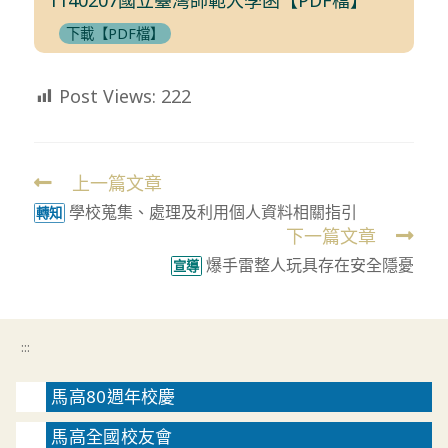
下載【PDF檔】
Post Views:
222
上一篇文章
Read
學校蒐集、處理及利用個人資料相關指引
more
轉知
下一篇文章
articles
爆手雷整人玩具存在安全隱憂
宣導
:::
馬高80週年校慶
馬高全國校友會