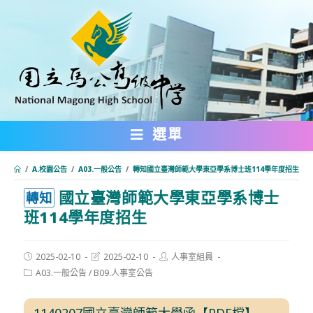
跳
轉
至
主
要
內
選單
容
/
A.校園公告
/
A03.一般公告
/
轉知國立臺灣師範大學東亞學系博士班114學年度招生
國立臺灣師範大學東亞學系博士
:::
轉知
班114學年度招生
Post
Post
Post
2025-02-10
2025-02-10
人事室組員
published:
last
author:
Post
A03.一般公告
/
B09.人事室公告
modified:
category:
1140207國立臺灣師範大學函【PDF檔】