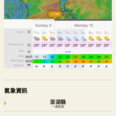
氣象資訊
澎湖縣
一週氣象