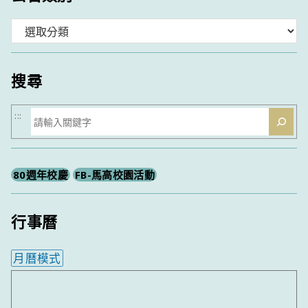
分
類
搜尋
搜
:::
尋
80週年校慶
FB-馬高校園活動
行事曆
月曆模式
內嵌行事曆為視覺預覽，完整行事曆內容請使用