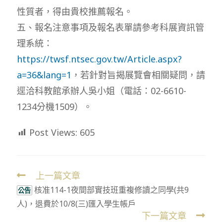
性質者，得由貴校推薦報名。
五、報名注意事項及報名表單請參考科展資訊管
理系統：
https://twsf.ntsec.gov.tw/Article.aspx?
a=36&lang=1
，若針對旨揭展覽會相關疑問，請
逕洽科教館承辦人吳小姐（電話：02-6610-
1234分機1509）。
Post Views:
605
上一篇文章
Read
核准114-1夜間部實技班重複修讀之同學(共9
more
公告
人)，退費於10/8(三)匯入學生帳戶
articles
下一篇文章