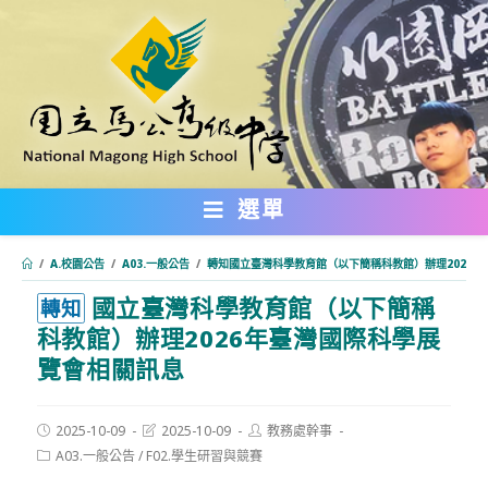
跳
轉
至
主
要
內
選單
容
/
A.校園公告
/
A03.一般公告
/
轉知國立臺灣科學教育館（以下簡稱科教館）辦理2026
國立臺灣科學教育館（以下簡稱
:::
轉知
科教館）辦理2026年臺灣國際科學展
覽會相關訊息
Post
Post
Post
2025-10-09
2025-10-09
教務處幹事
published:
last
author:
Post
A03.一般公告
/
F02.學生研習與競賽
modified:
category: