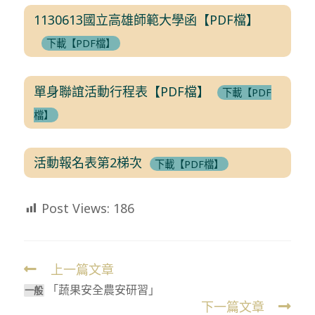
1130613國立高雄師範大學函【PDF檔】
下載【PDF檔】
單身聯誼活動行程表【PDF檔】
下載【PDF
檔】
活動報名表第2梯次
下載【PDF檔】
Post Views:
186
上一篇文章
Read
「蔬果安全農安研習」
more
⼀般
下一篇文章
articles