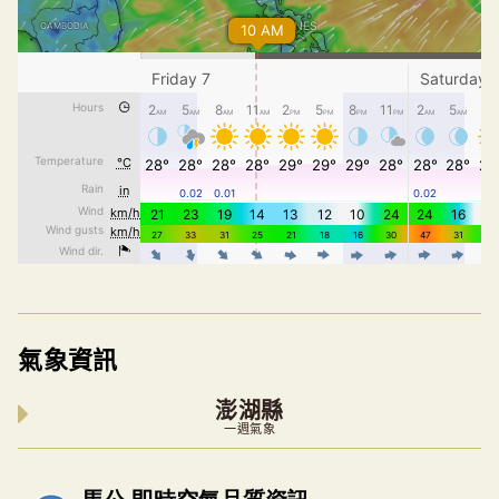
氣象資訊
澎湖縣
一週氣象
內嵌空氣品質小工具為視覺預覽，完整即時空氣