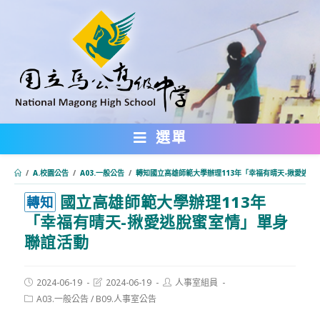
跳
轉
至
主
要
內
選單
容
/
A.校園公告
/
A03.一般公告
/
轉知國立高雄師範大學辦理113年「幸福有晴天-揪愛逃脫
國立高雄師範大學辦理113年
:::
轉知
「幸福有晴天-揪愛逃脫蜜室情」單身
聯誼活動
Post
Post
Post
2024-06-19
2024-06-19
人事室組員
published:
last
author:
Post
A03.一般公告
/
B09.人事室公告
modified:
category: