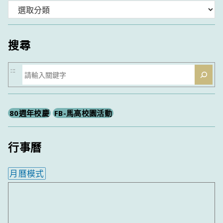
分
類
搜尋
搜
:::
尋
80週年校慶
FB-馬高校園活動
行事曆
月曆模式
內嵌行事曆為視覺預覽，完整行事曆內容請使用