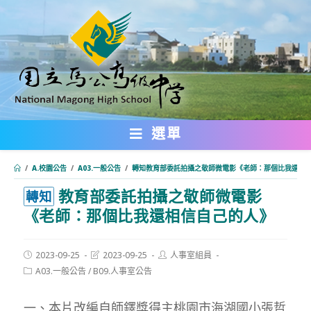
跳
轉
至
主
要
內
選單
容
/
A.校園公告
/
A03.一般公告
/
轉知教育部委託拍攝之敬師微電影《老師：那個比我還相
教育部委託拍攝之敬師微電影
:::
轉知
《老師：那個比我還相信自己的人》
Post
Post
Post
2023-09-25
2023-09-25
人事室組員
published:
last
author:
Post
A03.一般公告
/
B09.人事室公告
modified:
category:
一、本片改編自師鐸獎得主桃園市海湖國小張哲