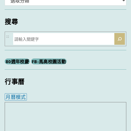
類
搜尋
搜
:::
尋
80週年校慶
FB-馬高校園活動
行事曆
月曆模式
內嵌行事曆為視覺預覽，完整行事曆內容請使用