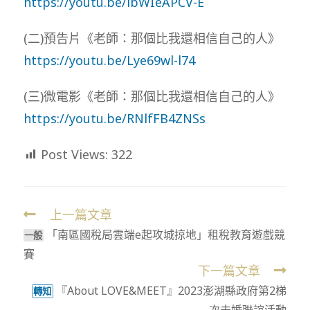
https://youtu.be/lbWIeAPCV-E
(二)預告片《老師：那個比我還相信自己的人》
https://youtu.be/Lye69wl-l74
(三)微電影《老師：那個比我還相信自己的人》
https://youtu.be/RNlfFB4ZNSs
Post Views:
322
上一篇文章
Read
「南區國稅局雲端e起攻城掠地」租稅教育遊戲競
more
一般
賽
articles
下一篇文章
『About LOVE&MEET』2023澎湖縣政府第2梯
轉知
次未婚聯誼活動