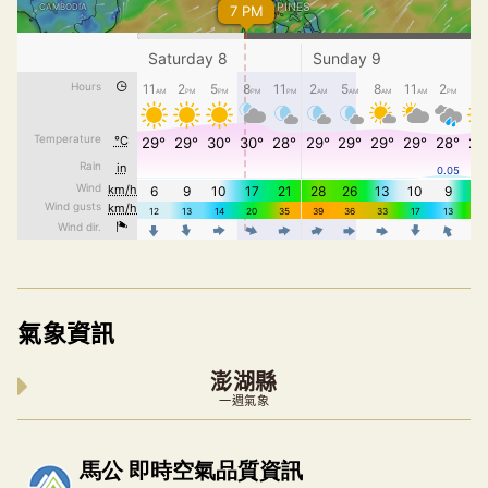
氣象資訊
澎湖縣
一週氣象
內嵌空氣品質小工具為視覺預覽，完整即時空氣