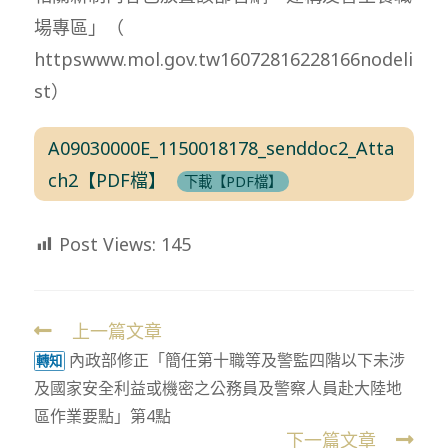
場專區」（
httpswww.mol.gov.tw16072816228166nodeli
st）
A09030000E_1150018178_senddoc2_Atta
ch2【PDF檔】
下載【PDF檔】
Post Views:
145
上一篇文章
Read
內政部修正「簡任第十職等及警監四階以下未涉
more
轉知
及國家安全利益或機密之公務員及警察人員赴大陸地
articles
區作業要點」第4點
下一篇文章