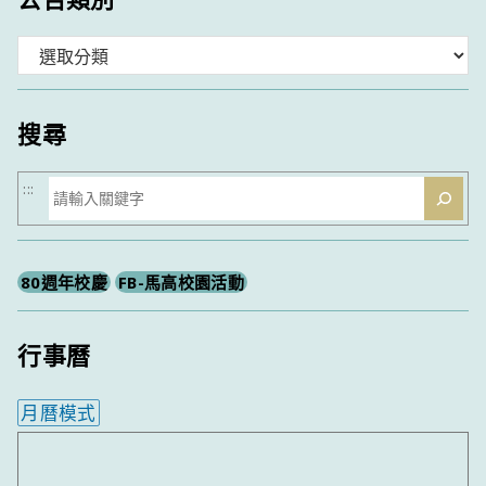
分
類
搜尋
搜
:::
尋
80週年校慶
FB-馬高校園活動
行事曆
月曆模式
內嵌行事曆為視覺預覽，完整行事曆內容請使用