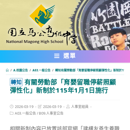
跳
轉
至
主
要
內
選單
容
/
A.校園公告
/
A03.一般公告
/
轉知有關勞動部「育嬰留職停薪照顧彈性化」新制於115年
有關勞動部「育嬰留職停薪照顧
:::
轉知
彈性化」新制於115年1月1日施行
Post
Post
Post
2026-03-19
2026-03-19
人事室組員
published:
last
author:
Post
A03.一般公告
/
B09.人事室公告
modified:
category:
相關新制內容已放置該部官網「建構友善生養職