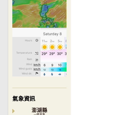
氣象資訊
澎湖縣
一週氣象