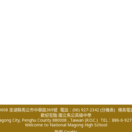
008 澎湖縣馬公市中華路369號
電話：(06) 927-2342
(分機表)
傳真電話：
歡迎蒞臨 國立馬公高級中學
ong City, Penghu County 880008 , Taiwan (R.O.C.)
TEL：886-6-927
Welcome to National Magong High School
致謝 Credits