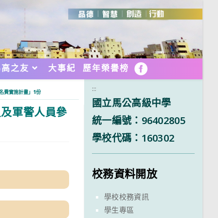
馬高之友
大事紀
歷年榮譽榜
FB
:::
名費實施計畫」1份
國立馬公高級中學
員及軍警人員參
統一編號：96402805
學校代碼：160302
校務資料開放
學校校務資訊
學生專區