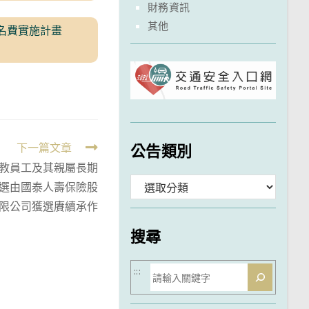
財務資訊
其他
名費實施計畫
公告類別
下一篇文章
國公教員工及其親屬長期
分
選由國泰人壽保險股
限公司獲選賡續承作
類
搜尋
搜
:::
尋