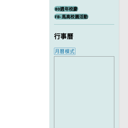
80週年校慶
FB-馬高校園活動
行事曆
月曆模式
內嵌行事曆為視覺預覽，完