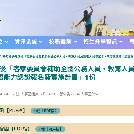
位
資訊系統
校務章則
招生升學資訊
/
轉知檢送修正後「客家委員會補助全國公務人員、教育人員及軍警人員參加114年度客語能力認證報
後「客家委員會補助全國公務人員、教育人
客語能力認證報名費實施計畫」1份
Post
Post
-03-11
人事室組員
A03.一般公告
/
B09.人事室公告
author:
category:
d:
書函【PDF檔】
下載【PDF檔】
員會函【PDF檔】
下載【PDF檔】