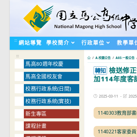
跳
轉
至
主
要
:::
網站導覽
學校簡介
行政單位
教學單
內
容
:::
/
A.校園公告
/
A03.一般公告
馬高80週年校慶
檢送修正
:::
轉知
馬高全國校友會
加114年度
校務行政系統(日間)
Post
Post
2025-03-11
2025
校務行政系統(實技)
published:
last
modifie
1140303教育部
新生專區
課程計畫
1140221客家委