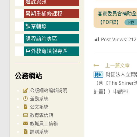
選課資訊
客家委員會補助全
暑期重補修課程
【PDF檔】
下載【
課業輔導
課程諮詢專區
Post Views:
212
戶外教育填報專區
Read
上一篇文章
公務網站
財團法人立賢教
more
轉知
（含【The Shi
articles
公版網站編輯說明
計畫】）申請￼
差勤系統
公文系統
教育雲信箱
教職員工信箱
請購系統