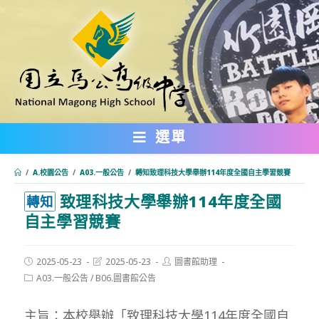
跳
轉
至
主
要
內
選單
容
/
A.校園公告
/
A03.一般公告
/
轉知致理科技大學舉辦114年度全國自主學習競賽
致理科技大學舉辦114年度全國
:::
轉知
自主學習競賽
Post
Post
Post
2025-05-23
2025-05-23
圖書館助理
published:
last
author:
Post
A03.一般公告
/
B06.圖書館公告
modified:
category:
主旨：本校舉辦「致理科技大學114年度全國自