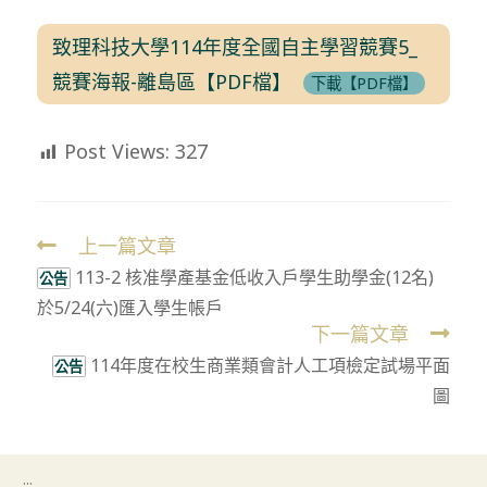
致理科技大學114年度全國自主學習競賽5_
競賽海報-離島區【PDF檔】
下載【PDF檔】
Post Views:
327
上一篇文章
Read
113-2 核准學產基金低收入戶學生助學金(12名)
more
公告
於5/24(六)匯入學生帳戶
articles
下一篇文章
114年度在校生商業類會計人工項檢定試場平面
公告
圖
:::