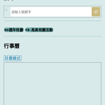
搜
:::
尋
80週年校慶
FB-馬高校園活動
行事曆
月曆模式
內嵌行事曆為視覺預覽，完整行事曆內容請使用