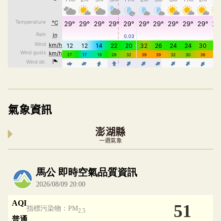
氣象資訊
澎湖縣
一週氣象
內嵌空氣品質小工具為視覺預覽，完整即時空氣