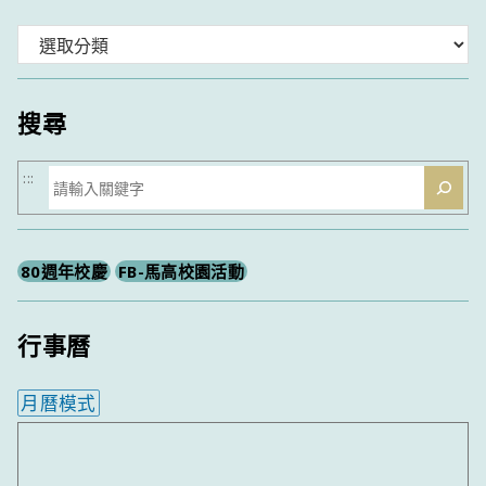
分
類
搜尋
搜
:::
尋
80週年校慶
FB-馬高校園活動
行事曆
月曆模式
內嵌行事曆為視覺預覽，完整行事曆內容請使用