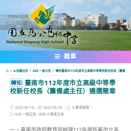
跳
轉
至
主
要
內
選單
容
/
A.校園公告
/
A03.一般公告
/
轉知臺南市112年度市立高級中等學校新任校長（籌備處
臺南市112年度市立高級中等學
:::
轉知
校新任校長（籌備處主任）遴選簡章
Post
Post
Post
2023-05-16
2023-05-16
人事室組員
published:
last
author:
Post
A03.一般公告
/
B09.人事室公告
modified:
category:
一、臺南市政府教育局辦理112年度所屬市立高