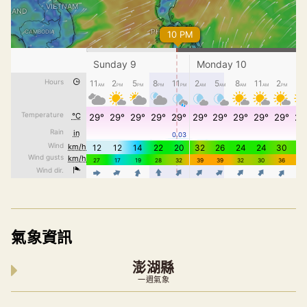
氣象資訊
澎湖縣
一週氣象