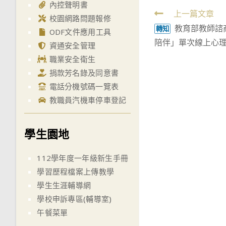
內控聲明書
Read
上一篇文章
校園網路問題報修
教育部教師諮
more
轉知
ODF文件應用工具
陪伴」單次線上心
articles
資通安全管理
職業安全衛生
捐款芳名錄及同意書
電話分機號碼一覽表
教職員汽機車停車登記
學生園地
112學年度一年級新生手冊
學習歷程檔案上傳教學
學生生涯輔導網
學校申訴專區(輔導室)
午餐菜單