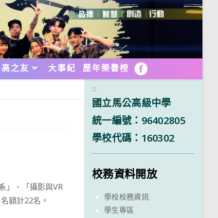
馬高之友
大事紀
歷年榮譽榜
FB
:::
國立馬公高級中學
統一編號：96402805
學校代碼：160302
校務資料開放
系」、「攝影與VR
學校校務資訊
名額計22名。
學生專區