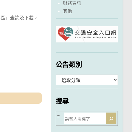
財務資訊
其他
專區」查詢及下載，
公告類別
分
類
搜尋
搜
:::
尋