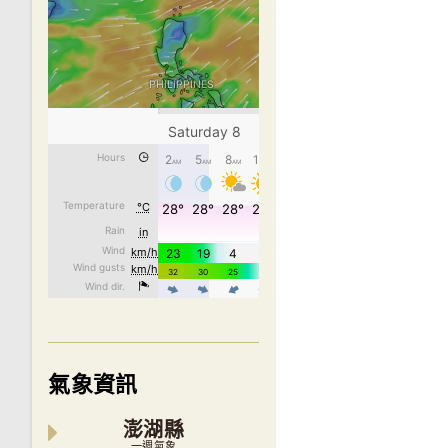
氣象資訊
澎湖縣
一週氣象