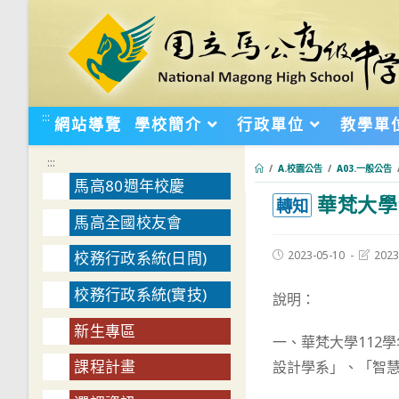
跳
轉
至
主
要
:::
網站導覽
學校簡介
行政單位
教學單
內
容
:::
/
A.校園公告
/
A03.一般公告
馬高80週年校慶
華梵大學
:::
轉知
馬高全國校友會
Post
Post
2023-05-10
2023
校務行政系統(日間)
published:
last
modifie
校務行政系統(實技)
說明：
新生專區
一、華梵大學112
課程計畫
設計學系」、「智慧