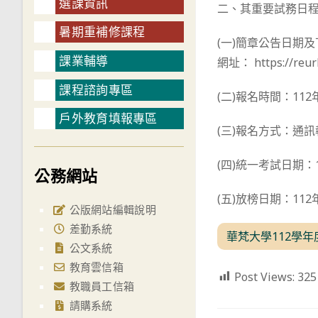
選課資訊
二、其重要試務日
暑期重補修課程
(一)簡章公告日期
課業輔導
網址： https://r
課程諮詢專區
(二)報名時間：11
戶外教育填報專區
(三)報名方式：通
(四)統一考試日期：
公務網站
(五)放榜日期：11
公版網站編輯說明
差勤系統
華梵大學112學
公文系統
教育雲信箱
Post Views:
325
教職員工信箱
請購系統