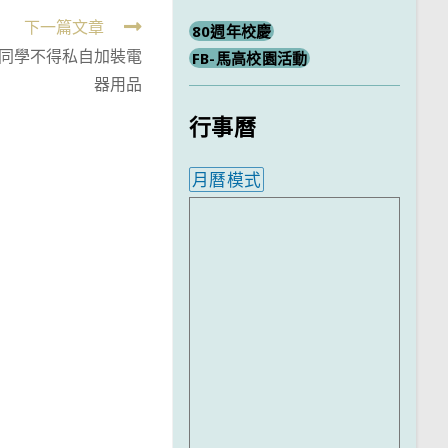
下一篇文章
80週年校慶
同學不得私自加裝電
FB-馬高校園活動
器用品
行事曆
月曆模式
內嵌行事曆為視覺預覽，完