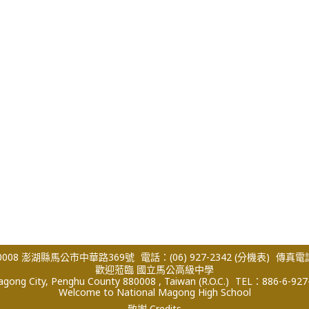
008 澎湖縣馬公市中華路369號
電話：(06) 927-2342
(分機表)
傳真電話：
歡迎蒞臨 國立馬公高級中學
ong City, Penghu County 880008 , Taiwan (R.O.C.)
TEL：886-6-927
Welcome to National Magong High School
致謝 Credits