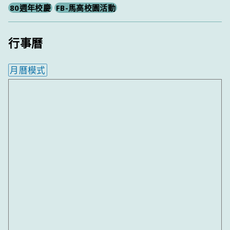
80週年校慶
FB-馬高校園活動
行事曆
月曆模式
內嵌行事曆為視覺預覽，完整行事曆內容請使用