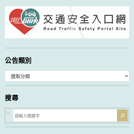
公告類別
分
類
搜尋
搜
:::
尋