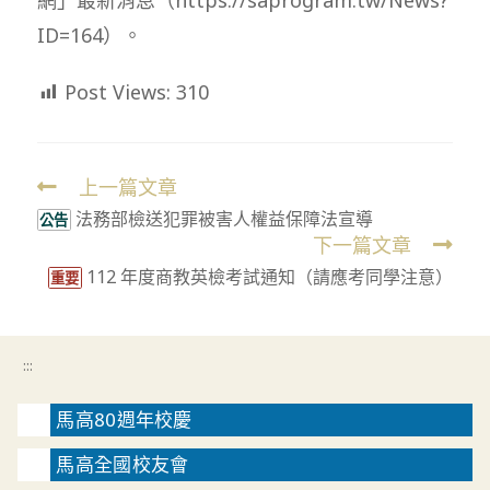
ID=164）。
Post Views:
310
上一篇文章
Read
法務部檢送犯罪被害人權益保障法宣導
more
公告
下一篇文章
articles
112 年度商教英檢考試通知（請應考同學注意）
重要
:::
馬高80週年校慶
馬高全國校友會