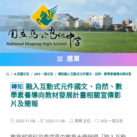
跳
轉
至
主
要
內
選單
容
/
A.校園公告
/
A03.一般公告
/
轉知融入互動式元件國文、自然、數學素養導向教材發展
融入互動式元件國文、自然、數
:::
轉知
學素養導向教材發展計畫相關宣傳影
片及簡報
Post
Post
Post
Post
2023-11-08
2023-11-08
教務 主任
A03.一般公告
published:
last
author:
category:
modified:
教育部資科司委請臺中教育大學辦理「融入互動