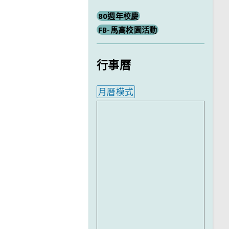
80週年校慶
FB-馬高校園活動
行事曆
月曆模式
內嵌行事曆為視覺預覽，完