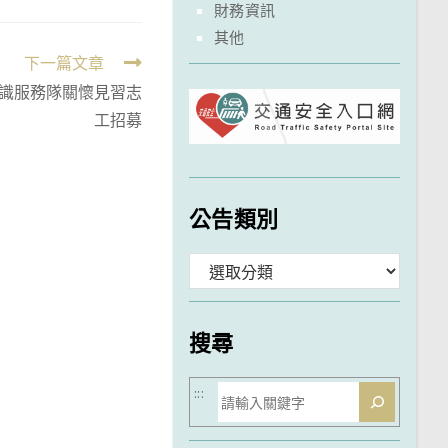
財務資訊
其他
下一篇文章
識服務隊關懷見習志
工招募
公告類別
分
類
搜尋
搜
:::
尋