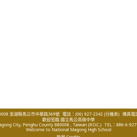
008 澎湖縣馬公市中華路369號
電話：(06) 927-2342
(分機表)
傳真電話：
歡迎蒞臨 國立馬公高級中學
ong City, Penghu County 880008 , Taiwan (R.O.C.)
TEL：886-6-927
Welcome to National Magong High School
致謝 Credits