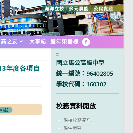
馬高之友
大事紀
歷年榮譽榜
FB
:::
國立馬公高級中學
13年度各項自
統一編號：96402805
學校代碼：160302
校務資料開放
DF檔】
學校校務資訊
學生專區