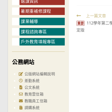
選課資訊
暑期重補修課程
Read
上一篇文章
課業輔導
112學年第二學期
more
重要
定版
articles
課程諮詢專區
戶外教育填報專區
公務網站
公版網站編輯說明
差勤系統
公文系統
教育雲信箱
教職員工信箱
請購系統