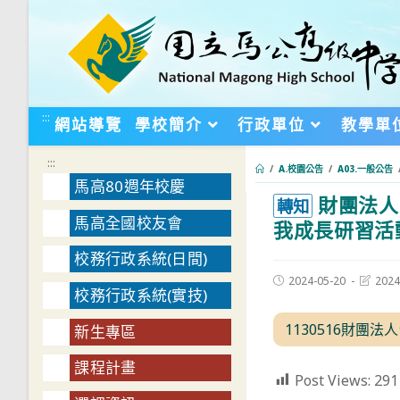
跳
轉
至
主
要
:::
網站導覽
學校簡介
行政單位
教學單
內
容
:::
/
A.校園公告
/
A03.一般公告
馬高80週年校慶
財團法人
:::
轉知
馬高全國校友會
我成長研習活
校務行政系統(日間)
Post
Post
2024-05-20
2024
校務行政系統(實技)
published:
last
modifie
1130516財團
新生專區
課程計畫
Post Views:
291