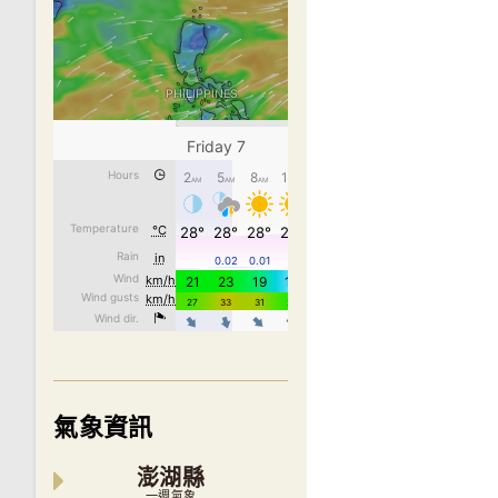
氣象資訊
澎湖縣
一週氣象