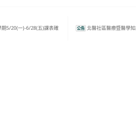
5/20(一)-6/28(五)課表確
北醫社區醫療暨醫學知
公告