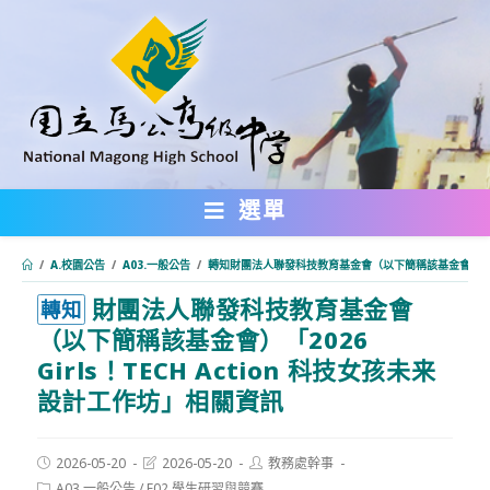
跳
轉
至
主
要
內
選單
容
/
A.校園公告
/
A03.一般公告
/
轉知財團法人聯發科技教育基金會（以下簡稱該基金會）「2026
財團法人聯發科技教育基金會
:::
轉知
（以下簡稱該基金會）「2026
Girls！TECH Action 科技女孩未来
設計工作坊」相關資訊
Post
Post
Post
2026-05-20
2026-05-20
教務處幹事
published:
last
author:
Post
A03.一般公告
/
F02.學生研習與競賽