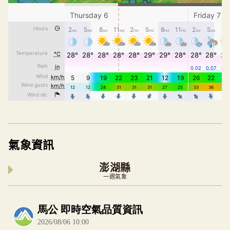
氣象資訊
澎湖縣
一週氣象
內嵌空氣品質小工具為視覺預覽，完整即時空氣