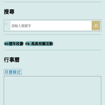
類
搜尋
搜
:::
尋
80週年校慶
FB-馬高校園活動
行事曆
月曆模式
內嵌行事曆為視覺預覽，完整行事曆內容請使用