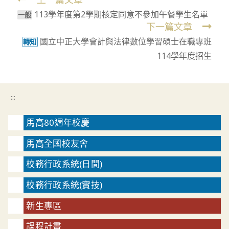
Read
113學年度第2學期核定同意不參加午餐學生名單
more
⼀般
下一篇文章
articles
國立中正大學會計與法律數位學習碩士在職專班
轉知
114學年度招生
:::
馬高80週年校慶
馬高全國校友會
校務行政系統(日間)
校務行政系統(實技)
新生專區
課程計畫