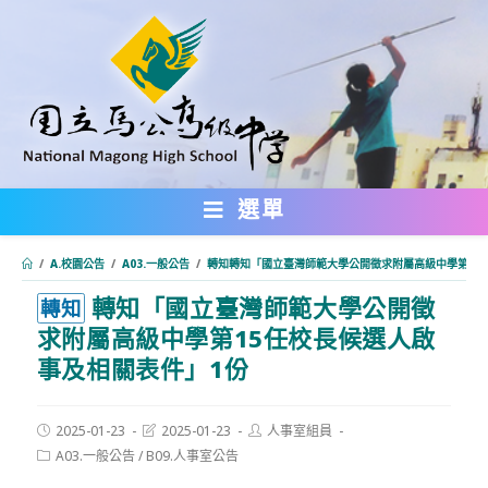
跳
轉
至
主
要
內
選單
容
/
A.校園公告
/
A03.一般公告
/
轉知轉知「國立臺灣師範大學公開徵求附屬高級中學第15
轉知「國立臺灣師範大學公開徵
:::
轉知
求附屬高級中學第15任校長候選人啟
事及相關表件」1份
Post
Post
Post
2025-01-23
2025-01-23
人事室組員
published:
last
author:
Post
A03.一般公告
/
B09.人事室公告
modified:
category: