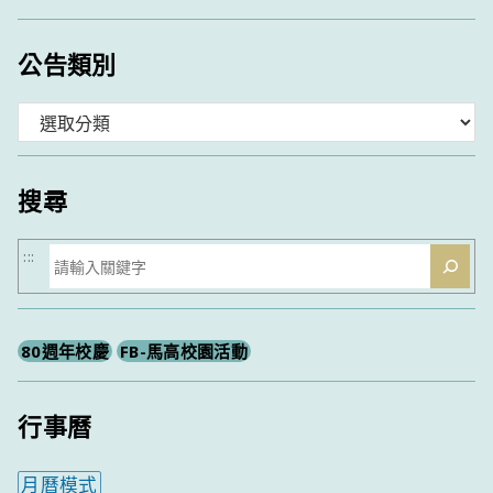
公告類別
分
類
搜尋
搜
:::
尋
80週年校慶
FB-馬高校園活動
行事曆
月曆模式