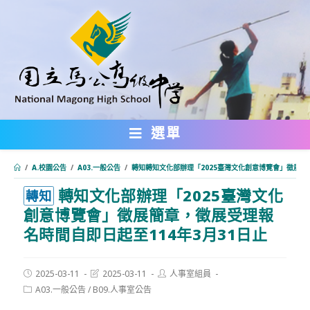
跳
轉
至
主
要
內
選單
容
/
A.校園公告
/
A03.一般公告
/
轉知轉知文化部辦理「2025臺灣文化創意博覽會」徵展簡
轉知文化部辦理「2025臺灣文化
:::
轉知
創意博覽會」徵展簡章，徵展受理報
名時間自即日起至114年3月31日止
Post
Post
Post
2025-03-11
2025-03-11
人事室組員
published:
last
author:
Post
A03.一般公告
/
B09.人事室公告
modified:
category: