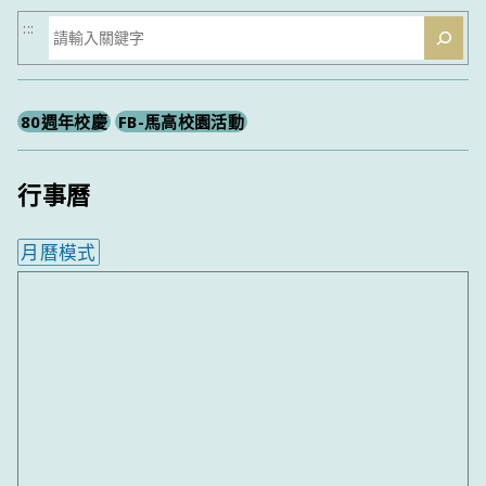
搜
:::
尋
80週年校慶
FB-馬高校園活動
行事曆
月曆模式
內嵌行事曆為視覺預覽，完整行事曆內容請使用