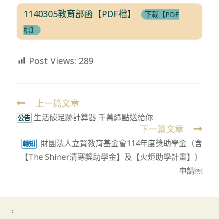
1140305教育部函【PDF檔】
下載【PDF
檔】
Post Views:
289
上一篇文章
Read
生活碳足跡計算器 千萬綠點送給你
more
公告
下一篇文章
articles
財團法人立賢教育基金會114年度獎助學金（含
轉知
【The Shiner清寒獎助學金】及【火炬助學計畫】）
申請￼
:::