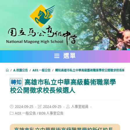
跳
轉
至
主
要
內
選單
容
/
A.校園公告
/
A03.一般公告
/
轉知高雄市私立中華高級藝術職業學校公開徵求校長候選
高雄市私立中華高級藝術職業學
:::
轉知
校公開徵求校長候選人
Post
Post
Post
2024-09-25
2024-09-25
人事室組員
published:
last
author:
Post
A03.一般公告
/
B09.人事室公告
modified:
category:
高雄市私立中華藝術高級職業學校新任校長