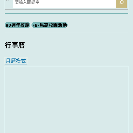
尋
80週年校慶
FB-馬高校園活動
行事曆
月曆模式
內嵌行事曆為視覺預覽，完整行事曆內容請使用