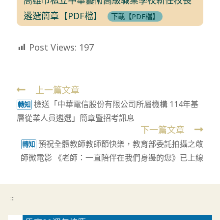
遴選簡章【PDF檔】
下載【PDF檔】
Post Views:
197
上一篇文章
Read
檢送「中華電信股份有限公司所屬機構 114年基
more
轉知
層從業人員遴選」簡章暨招考訊息
articles
下一篇文章
預祝全體教師教師節快樂，教育部委託拍攝之敬
轉知
師微電影 《老師：一直陪伴在我們身邊的您》已上線
:::