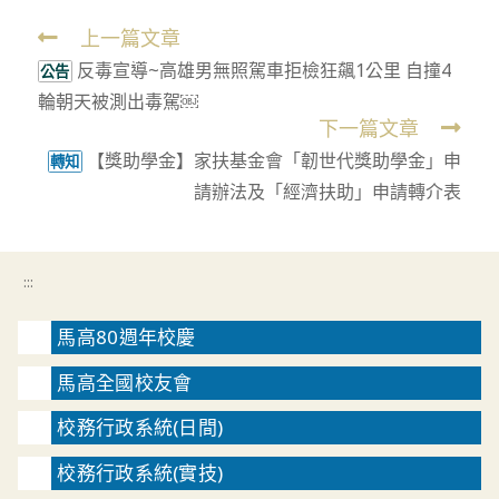
上一篇文章
Read
反毒宣導~高雄男無照駕車拒檢狂飆1公里 自撞4
more
公告
輪朝天被測出毒駕￼
articles
下一篇文章
【獎助學金】家扶基金會「韌世代獎助學金」申
轉知
請辦法及「經濟扶助」申請轉介表
:::
馬高80週年校慶
馬高全國校友會
校務行政系統(日間)
校務行政系統(實技)