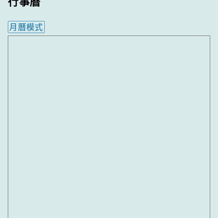
行事曆
月曆模式
內嵌行事曆為視覺預覽，完整行事曆內容請使用