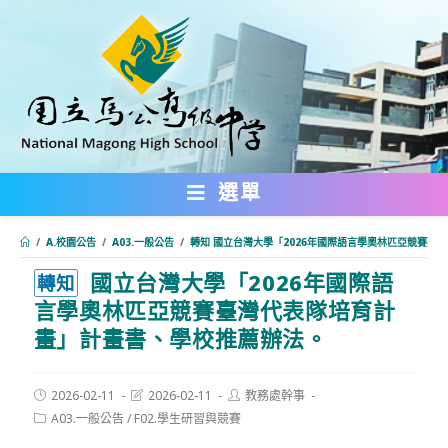
跳
轉
至
主
要
內
選單
容
/
A.校園公告
/
A03.一般公告
/
轉知 國立台灣大學「2026年國際語言學奧林匹亞競賽臺
國立台灣大學「2026年國際語
:::
轉知
言學奧林匹亞競賽臺灣代表隊培育計
畫」計畫書、學校推薦辦法。
Post
Post
Post
2026-02-11
2026-02-11
教務處幹事
published:
last
author:
Post
A03.一般公告
/
F02.學生研習與競賽
modified:
category: