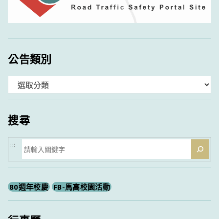
公告類別
分
類
搜尋
搜
:::
尋
80週年校慶
FB-馬高校園活動