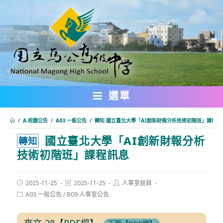
跳
轉
至
主
要
內
選單
容
/
A.校園公告
/
A03.一般公告
/
轉知 國立臺北大學「AI創新財報分析技術初階班」課程訊
國立臺北大學「AI創新財報分析
:::
轉知
技術初階班」課程訊息
Post
Post
Post
2025-11-25
2025-11-25
人事室組員
published:
last
author:
Post
A03.一般公告
/
B09.人事室公告
modified:
category:
來文-28【PDF檔】