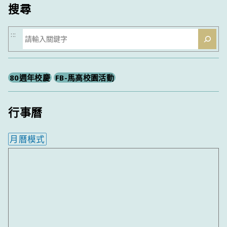
搜尋
搜
:::
尋
80週年校慶
FB-馬高校園活動
行事曆
月曆模式
內嵌行事曆為視覺預覽，完整行事曆內容請使用