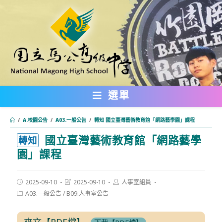
跳
轉
至
主
要
內
選單
容
/
A.校園公告
/
A03.一般公告
/
轉知 國立臺灣藝術教育館「網路藝學園」課程
國立臺灣藝術教育館「網路藝學
:::
轉知
園」課程
Post
Post
Post
2025-09-10
2025-09-10
人事室組員
published:
last
author:
Post
A03.一般公告
/
B09.人事室公告
modified:
category:
來文【PDF檔】