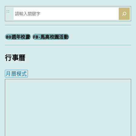
搜
:::
尋
80週年校慶
FB-馬高校園活動
行事曆
月曆模式
內嵌行事曆為視覺預覽，完整行事曆內容請使用