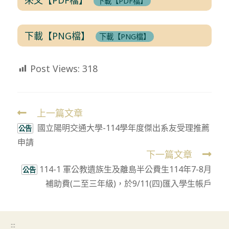
下載【PDF檔】
下載【PNG檔】
下載【PNG檔】
Post Views:
318
上一篇文章
Read
國立陽明交通大學-114學年度傑出系友受理推薦
more
公告
申請
articles
下一篇文章
114-1 軍公教遺族生及離島半公費生114年7-8月
公告
補助費(二至三年級)，於9/11(四)匯入學生帳戶
:::