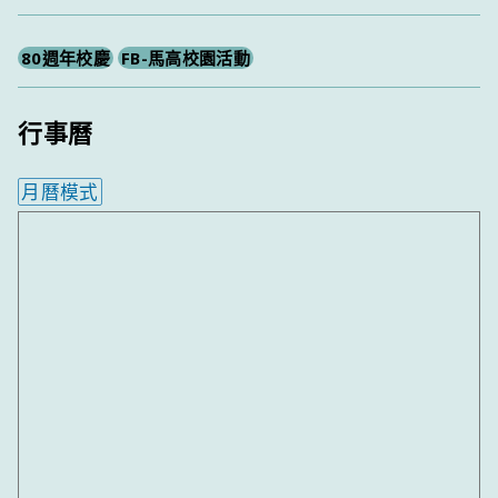
尋
80週年校慶
FB-馬高校園活動
行事曆
月曆模式
內嵌行事曆為視覺預覽，完整行事曆內容請使用