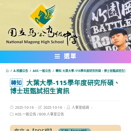
跳
轉
至
主
要
內
選單
容
/
A.校園公告
/
A03.一般公告
/
轉知 大葉大學-115學年度研究所碩、博士班甄試招生資訊
大葉大學-115學年度研究所碩、
:::
轉知
博士班甄試招生資訊
Post
Post
Post
2025-10-16
2025-10-16
人事室組員
published:
last
author:
Post
A03.一般公告
/
B09.人事室公告
modified:
category:
來文-8【PDF檔】