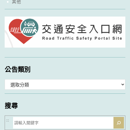
其他
公告類別
分
類
搜尋
搜
:::