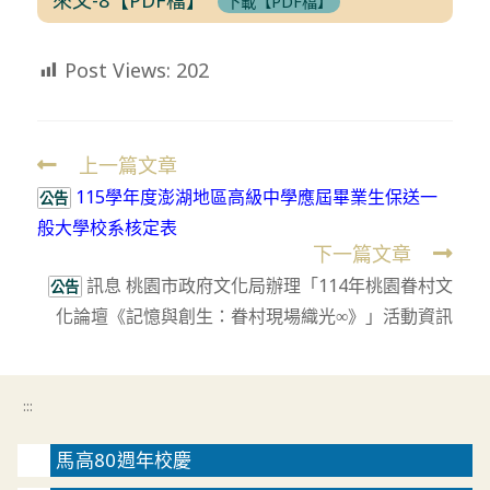
下載【PDF檔】
Post Views:
202
上一篇文章
Read
115學年度澎湖地區高級中學應屆畢業生保送一
more
公告
般大學校系核定表
articles
下一篇文章
訊息 桃園市政府文化局辦理「114年桃園眷村文
公告
化論壇《記憶與創生：眷村現場織光∞》」活動資訊
:::
馬高80週年校慶