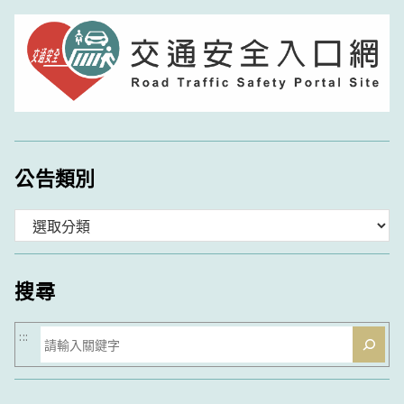
公告類別
分
類
搜尋
搜
:::
尋