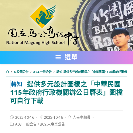
跳
轉
至
主
要
內
選單
容
/
A.校園公告
/
A03.一般公告
/
轉知 提供多元設計圖樣之「中華民國115年政府行政機關
提供多元設計圖樣之「中華民國
:::
轉知
115年政府行政機關辦公日曆表」圖檔
可自行下載
Post
Post
Post
2025-10-16
2025-10-16
人事室組員
published:
last
author:
Post
A03.一般公告
/
B09.人事室公告
modified:
category: