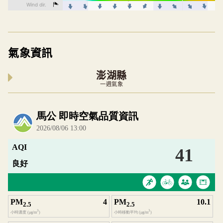
氣象資訊
澎湖縣
一週氣象
內嵌空氣品質小工具為視覺預覽，完整即時空氣