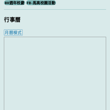
80週年校慶
FB-馬高校園活動
行事曆
月曆模式
內嵌行事曆為視覺預覽，完整行事曆內容請使用