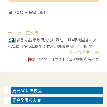
Post Views:
561
上一篇文章
Read
訊息 桃園市政府文化局辦理「114年桃園眷村文
more
公告
化論壇《記憶與創生：眷村現場織光∞》」活動資訊
articles
下一篇文章
114學年【學測】第2次模擬考時程表
重要
:::
馬高80週年校慶
馬高全國校友會