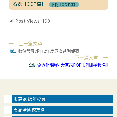
名表【ODT檔】
下載【ODT檔】
Post Views:
190
上一篇文章
Read
數位發展部112年度資安系列競賽
more
轉知
下一篇文章
articles
優質化課程- 大家來POP UP!開始報名!!!
公告
:::
馬高80週年校慶
馬高全國校友會