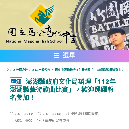
跳
轉
至
主
要
內
選單
容
/
A.校園公告
/
A03.一般公告
/
轉知 澎湖縣政府文化局辦理「112年澎湖縣藝術歌曲比賽
澎湖縣政府文化局辦理「112年
:::
轉知
澎湖縣藝術歌曲比賽」，歡迎踴躍報
名參加！
Post
Post
Post
2023-09-08
2023-09-08
學務處社團活動組
published:
last
author:
Post
A03.一般公告
/
F02.學生研習與競賽
modified:
category: