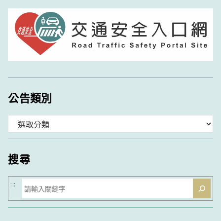
公告類別
分
類
搜尋
搜
:::
尋