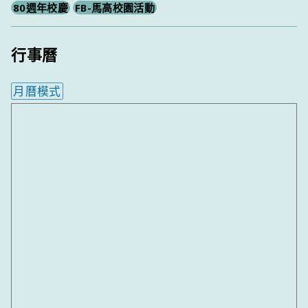
80週年校慶
FB-馬高校園活動
行事曆
月曆模式
內嵌行事曆為視覺預覽，完整行事曆內容請使用