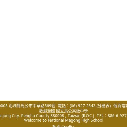
008 澎湖縣馬公市中華路369號
電話：(06) 927-2342
(分機表)
傳真電話：
歡迎蒞臨 國立馬公高級中學
ong City, Penghu County 880008 , Taiwan (R.O.C.)
TEL：886-6-927
Welcome to National Magong High School
致謝 Credits