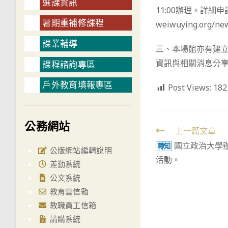
選課資訊
11:00辦理。詳細申請
暑期重補修課程
weiwuying.org/ne
課業輔導
三、本場館亦有建立教師
資訊與相關消息分
課程諮詢專區
戶外教育填報專區
Post Views:
182
公務網站
Read
上一篇文章
國立政治大學
more
轉知
公版網站編輯說明
活動。
articles
差勤系統
公文系統
教育雲信箱
教職員工信箱
請購系統