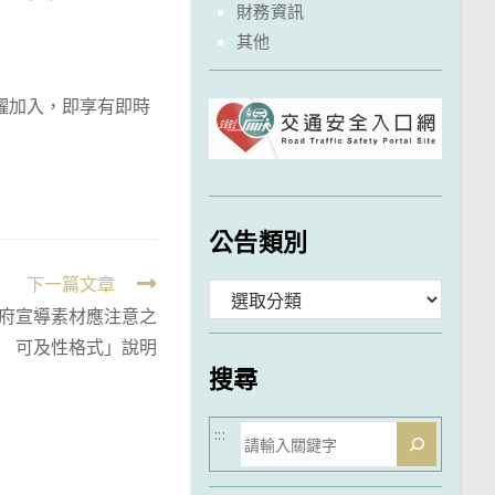
財務資訊
其他
群們踴躍加入，即享有即時
公告類別
下一篇文章
分
府宣導素材應注意之
類
可及性格式」說明
搜尋
搜
:::
尋