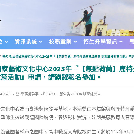
位
資訊系統
校務章則
招生升學資訊
/
轉知 衛武營國家藝術文化中心2023年『【焦點荷蘭】鹿特丹愛樂管絃樂團-開放彩排教育活動』申
家藝術文化中心2023年『【焦點荷蘭】鹿
教育活動』申請，請踴躍報名參加。
Post
Post
-04-25
學務處幹事
A03.一般公告
/
B03a.訓育組公告
author:
category:
d:
術文化中心為南臺灣藝術發展基地，本活動由本場館與與鹿特丹
希望師生透過親臨國際廳院、參與彩排實況，達到美感教育與音
全國各縣市之國中、高中職及大專院校師生，將於112年6月17日(