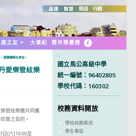
馬高之友
大事紀
歷年榮譽榜
FB
:::
請，請踴躍報名參加。
國立馬公高級中學
特丹愛樂管絃樂
統一編號：96402805
學校代碼：160302
校務資料開放
愛樂管絃樂團共同攜
樂欣賞之目的。
學校校務資訊
學生專區
六)10:00至