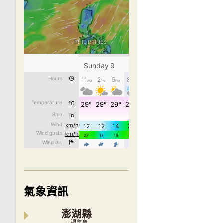
氣象資訊
澎湖縣
一週氣象