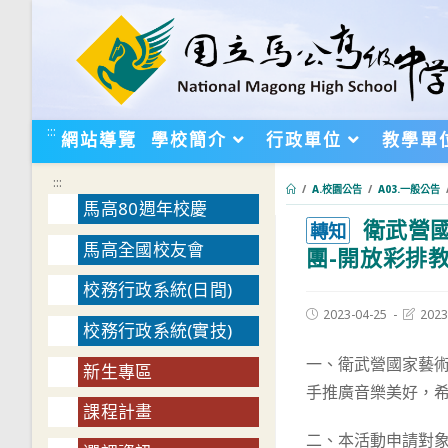
跳
轉
至
主
要
:::
網站導覽
學校簡介
行政單位
教學單
內
容
:::
/
A.校園公告
/
A03.一般公告
馬高80週年校慶
衛武營國
:::
轉知
馬高全國校友會
團-開放彩排
校務行政系統(日間)
Post
Post
2023-04-25
2023
校務行政系統(實技)
published:
last
modifie
一、衛武營國家藝
新生專區
手推廣音樂美好，
課程計畫
二、本活動申請對象為