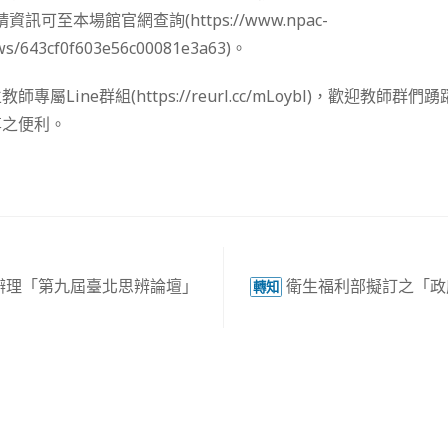
資訊可至本場館官網查詢(https://www.npac-
ws/643cf0f603e56c00081e3a63)。
專屬Line群組(https://reurl.cc/mLoybl)，歡迎教師
享之便利。
辦理「第九屆臺北思辨論壇」
衛生福利部擬訂之「政
轉知