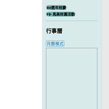
80週年校慶
FB-馬高校園活動
行事曆
月曆模式
內嵌行事曆為視覺預覽，完